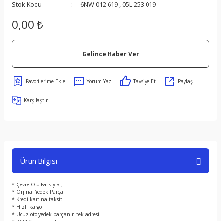
Stok Kodu
6NW 012 619 , 05L 253 019
0,00 ₺
Gelince Haber Ver
s
Yorum Yaz
Tavsiye Et
Paylaş
Karşılaştır
ect
er
Ürün Bilgisi
om
* Çevre Oto Farkıyla ;
* Orjinal Yedek Parça
* Kredi kartına taksit
* Hızlı kargo
* Ucuz oto yedek parçanın tek adresi