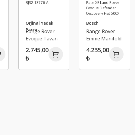
Orjinal Yedek
Bosch
Parça
Range Rover
Range Rover
Evoque Tavan
Emme Manifold
Lambası Gri -
Map Sensörü
2.745,00
4.235,00
Land Rover
Basınç Kaptörü
₺
₺
BJ3213776A -
- Jaguar F-Pace
BJ32-13776-A
XE Land Rover
Evoque
Defender
Discovery Fiat
500X Doblo 2
G4D3-12B676-
AA -
G4D312B676AA
- 46333961 -
LR090375 -