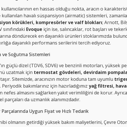
kullanıcılarının en hassas olduğu nokta, aracın o karakterist
kullanılan havalı süspansiyon (airmatic) sistemleri, zamanla 
iyon körükleri, kompresörler ve valf blokları
; Arnott, Bi
 sınıfındaki
Evoque
için ise, salıncaklar, rot başları ve teke
larına döndürecek en dayanıklı ürünleri stoklarımızda bulund
rlığa dayanıklı performans serilerini tercih ediyoruz.
 ve Soğutma Sistemleri
n güçlü dizel (TDV6, SDV6) ve benzinli motorları, yüksek per
ü uzatmak için
termostat gövdeleri, devirdaim pompalar
taşır. Sitemizde, aracınızın motor koduna tam uyumlu
triger
z. Periyodik bakımlarınız için hazırladığımız
yağ filtresi, hava 
efes almasını sağlarken yakıt verimliliğini de korur. Ayrıca
el parçaları da uzmanlık alanımızdadır.
Parçalarında Uygun Fiyat ve Hızlı Tedarik
bi olmanın getirdiği yüksek bakım maliyetlerini, Çevre Otomot