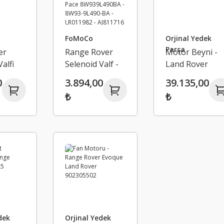
FoMoCo
Orjinal Yedek
Parça
er
Range Rover
Motor Beyni -
alfi
Selenoid Valf -
Land Rover
nge -
Land Rover
Jaguar
0
3.894,00
39.135,00
15-BA
Discovery
₺
₺
915BA
Jaguar XK XF XJ
XE F-Pace
8W939L490BA -
8W93-9L490-BA
- LR011982 -
AJ811716
dek
Orjinal Yedek