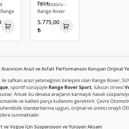
Parça
t
Fan Motoru -
- Range
Range Rover
i A5
Evoque Land
0
5.775,00
6
Rover
₺
902305502
Aracınızın Arazi ve Asfalt Performansını Koruyan Orijinal Y
ti ile safkan arazi yeteneğinin birleşimi olan Range Rover, SUV
que
, sportif sürüşüyle
Range Rover Sport
, lüksün zirvesi
V
unar. Ancak bu devasa araçların karmaşık havalı süspansiyo
manlık ve kaliteli parça kullanımı gerektirir. Çevre Otomot
ndislik standartlarına uygun, orijinal ve üretici onaylı OEM
izlere sunmaktadır.
rt ve Vogue İçin Süspansiyon ve Yürüyen Aksam