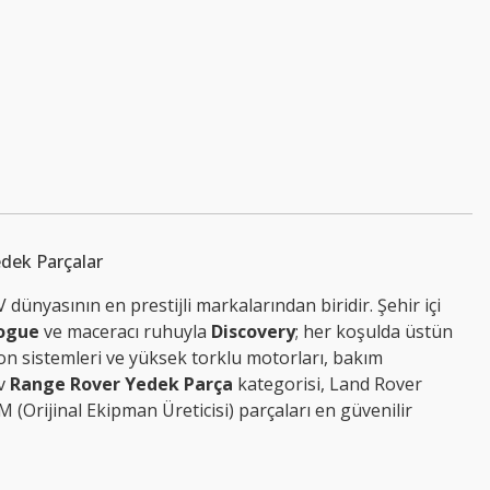
55203389 -
55219299
edek Parçalar
 dünyasının en prestijli markalarından biridir. Şehir içi
ogue
ve maceracı ruhuyla
Discovery
; her koşulda üstün
n sistemleri ve yüksek torklu motorları, bakım
iv
Range Rover Yedek Parça
kategorisi, Land Rover
 (Orijinal Ekipman Üreticisi) parçaları en güvenilir