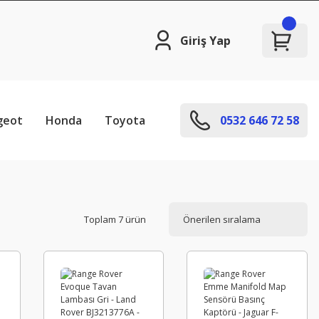
Giriş Yap
geot
Honda
Toyota
0532 646 72 58
Toplam 7 ürün