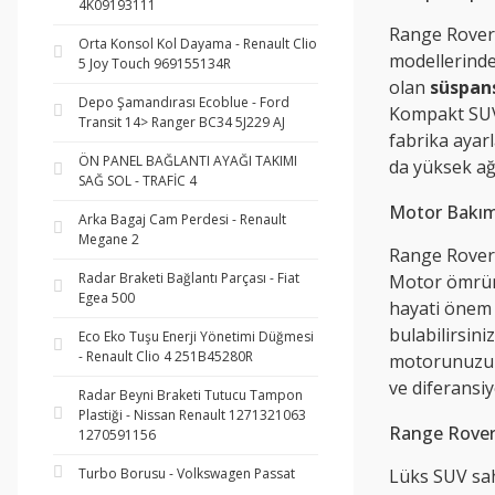
4K09193111
Range Rover 
Orta Konsol Kol Dayama - Renault Clio
modellerinde 
5 Joy Touch 969155134R
olan
süspans
Depo Şamandırası Ecoblue - Ford
Kompakt SUV
Transit 14> Ranger BC34 5J229 AJ
fabrika ayar
ÖN PANEL BAĞLANTI AYAĞI TAKIMI
da yüksek ağı
SAĞ SOL - TRAFİC 4
Motor Bakım
Arka Bagaj Cam Perdesi - Renault
Megane 2
Range Rover’ı
Radar Braketi Bağlantı Parçası - Fiat
Motor ömrün
Egea 500
hayati önem 
bulabilirsini
Eco Eko Tuşu Enerji Yönetimi Düğmesi
- Renault Clio 4 251B45280R
motorunuzun n
ve diferansiy
Radar Beyni Braketi Tutucu Tampon
Plastiği - Nissan Renault 1271321063
Range Rover 
1270591156
Turbo Borusu - Volkswagen Passat
Lüks SUV sahi