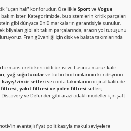
ik "uçan halı" konforudur. Özellikle
Sport
ve
Vogue
bakım ister. Kategorimizde, bu sistemlerin kritik parçaları
lstein gibi dünyaca ünlü markaların garantisiyle sunulur.
rlek bilyaları gibi alt takım parçalarında, aracın yol tutuşunu
uruyoruz. Fren güvenliği için disk ve balata takımlarında
formans üretirken ciddi bir ısı ve basınca maruz kalır.
ı, yağ soğutucular
ve turbo hortumlarının kondisyonu
 kayış/zincir setleri
ve conta takımlarını orijinal kalitede
filtresi, yakıt filtresi ve polen filtresi
setleri;
 Discovery ve Defender gibi arazi odaklı modeller için şaft
iv’in avantajlı fiyat politikasıyla makul seviyelere