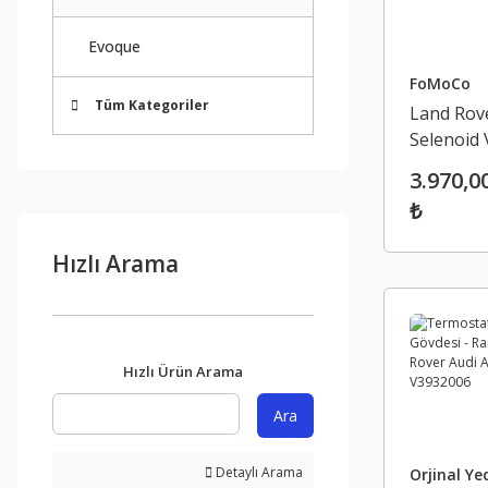
Evoque
FoMoCo
Tüm Kategoriler
Land Rov
Selenoid V
Jaguar Ra
3.970,0
J6P3-9C9
₺
- J6P39C
Hızlı Arama
Hızlı Ürün Arama
Ara
Detaylı Arama
Orjinal Ye