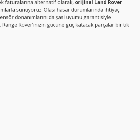
ek faturalarına alternatif olarak,
orijinal Land Rover
kamlarla sunuyoruz. Olası hasar durumlarında ihtiyaç
sensör donanımlarını da şasi uyumu garantisiyle
, Range Rover’ınızın gücüne güç katacak parçalar bir tık