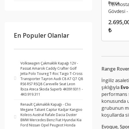
Parça
Termosta
Gövdesi 
Rover Aud
2.695,0
V393200
₺
En Populer Olanlar
Volkswagen Çakmaklık Kapağı 12V -
Range Rover 
Passat Amarok Caddy Crafter Golf
Jetta Polo Toureg T-Roc Taigo T-Cross
Transporter Tayron Audi C8 A7 Q7 Q8
İngiliz asale
RS6 RS7 RSQ8 Carevelle Seat Leon
şıklığıyla
Evo
İbiza Ateca Skoda Superb 4K0919311 -
performans s
4K0.919.311
konusunda uz
Renault Çakmaklık Kapağı - Clio
grubunun mühe
Megane Taliant Captur Kadjar Kangoo
koşullarda s
Koleos Austral Rafale Dacia Duster
BMW Mercedes Benz Fiat Hyundai Kia
Ford Nissan Opel Peugeot Honda
Evoque, Spo