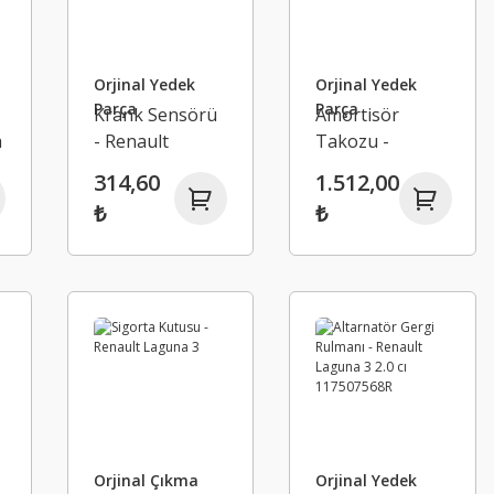
Orjinal Yedek
Orjinal Yedek
Parça
Parça
Krank Sensörü
Amortisör
a
- Renault
Takozu -
Megane 3 Clio 3
Renault Laguna
314,60
1.512,00
Duster Scenic 3
3 543200002R
₺
₺
8200746592
Orjinal Çıkma
Orjinal Yedek