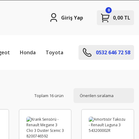
0
Giriş Yap
0,00 TL
geot
Honda
Toyota
0532 646 72 58
Toplam 16 ürün