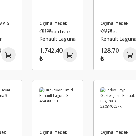
MAİS
Orjinal Yedek
Orjinal Yedek
Parça
Parça
Ön Amortisör -
Somun -
r
Renault Laguna
Renault Lagun
tüğü
3 543020001R
3 7707035004
0
1.742,40
128,70
Dj Marka
Orjinal
₺
₺
Laguna
3
9R -
34
dek
Orjinal Yedek
Orjinal Yedek