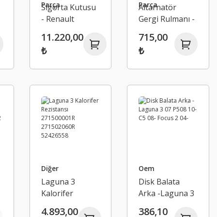
Parça
Parça
Sigorta Kutusu
Altarnatör
- Renault
Gergi Rulmanı -
a
Laguna 3
Renault Laguna
11.220,00
715,00
3 2.0 cı
₺
₺
117507568R
Diğer
Oem
ı
Laguna 3
Disk Balata
Kalorifer
Arka -Laguna 3
Rezistansı
07 P508 10- C5
4.893,00
386,10
271500001R
08- Focus 2 04-