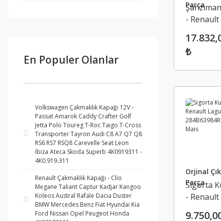
Parça
Şanzıman
- Renault
Laguna 3
17.832,
3103203
₺
En Populer Olanlar
Volkswagen Çakmaklık Kapağı 12V -
Passat Amarok Caddy Crafter Golf
Jetta Polo Toureg T-Roc Taigo T-Cross
Transporter Tayron Audi C8 A7 Q7 Q8
RS6 RS7 RSQ8 Carevelle Seat Leon
İbiza Ateca Skoda Superb 4K0919311 -
4K0.919.311
Orjinal Ç
Renault Çakmaklık Kapağı - Clio
Parça
Sigorta 
Megane Taliant Captur Kadjar Kangoo
- Renault
Koleos Austral Rafale Dacia Duster
BMW Mercedes Benz Fiat Hyundai Kia
Laguna 3
9.750,0
Ford Nissan Opel Peugeot Honda
284B639