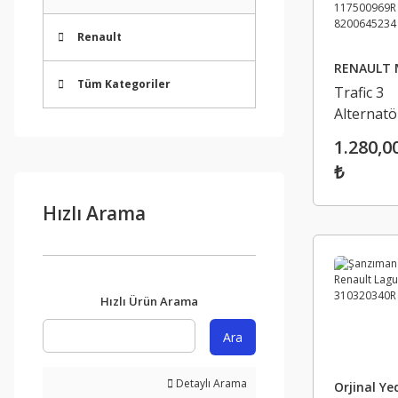
Renault
RENAULT 
Tüm Kategoriler
Trafic 3
Alternatö
Gergi Kü
1.280,0
Rulmanı -
₺
Renault 
3 Master 
Hızlı Arama
11750096
82006452
Hızlı Ürün Arama
Ara
Detaylı Arama
Orjinal Ye