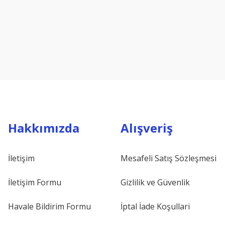
 Bağlan ...
İç Havalandırma Izga ...
Radar B
00,00 TL
Fiyat :
940,00 TL
Fiyat
Hakkımızda
Alışveriş
İletişim
Mesafeli Satış Sözleşmesi
İletişim Formu
Gizlilik ve Güvenlik
Havale Bildirim Formu
İptal İade Koşullari