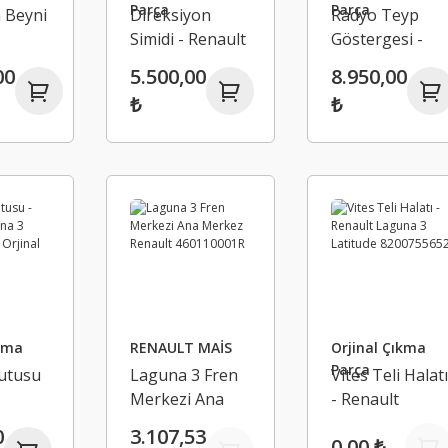
Parça
Parça
 Beyni
Direksiyon
Radyo Teyp
Simidi - Renault
Göstergesi -
Laguna 3
Renault Lagun
00
5.500,00
8.950,00
40R
484300001R
3 280340027R
₺
₺
ıkma
RENAULT MAİS
Orjinal Çıkma
Parça
Kutusu
Laguna 3 Fren
Vites Teli Halat
Merkezi Ana
- Renault
Merkez Renault
Laguna 3
0
3.107,53
0,00 ₺
84R
460110001R
Latitude