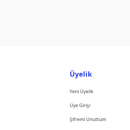
co ...
ÖN PANEL BAĞLANTI AY ...
Radar Braketi
 TL
Fiyat :
2.550,00 TL
Fiyat :
3.4
Üyelik
Yeni Üyelik
Üye Girişi
Şifremi Unuttum