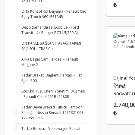
4K09193111
₺
Orjinal M
Orta Konsol Kol Dayama - Renault Clio
5 Joy Touch 969155134R
Depo Şamandırası Ecoblue - Ford
Transit 14> Ranger BC34 5J229 AJ
ÖN PANEL BAĞLANTI AYAĞI TAKIMI
SAĞ SOL - TRAFİC 4
Arka Bagaj Cam Perdesi - Renault
Megane 2
Radar Braketi Bağlantı Parçası - Fiat
Orjinal Ye
Egea 500
Parça
Klima
Eco Eko Tuşu Enerji Yönetimi Düğmesi
Radyatör
- Renault Clio 4 251B45280R
Orjinal - 1
2.740,0
Radar Beyni Braketi Tutucu Tampon
1.9 2.2 - 
₺
Plastiği - Nissan Renault 1271321063
Laguna
1270591156
Turbo Borusu - Volkswagen Passat