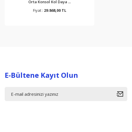
.
Orta Konsol Kol Daya ...
Depo Şamandırası E
Fiyat :
29.868,00 TL
Fiyat :
5.500,00
E-Bültene Kayıt Olun