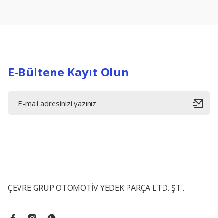
Ürün açıklamasında eksik bilgiler bulunuyor.
Ürün bilgilerinde hatalar bulunuyor.
Ürün fiyatı diğer sitelerden daha pahalı.
Bu ürüne benzer farklı alternatifler olmalı.
E-Bültene Kayıt Olun
ÇEVRE GRUP OTOMOTİV YEDEK PARÇA LTD. ŞTİ.