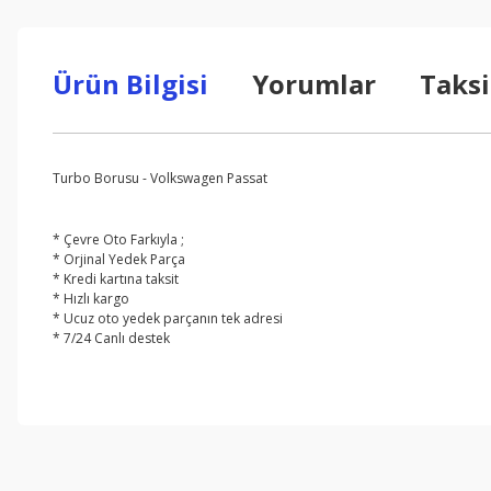
Ürün Bilgisi
Yorumlar
Taksi
Turbo Borusu - Volkswagen Passat
* Çevre Oto Farkıyla ;
* Orjinal Yedek Parça
* Kredi kartına taksit
* Hızlı kargo
* Ucuz oto yedek parçanın tek adresi
* 7/24 Canlı destek
Bu ürünün fiyat bilgisi, resim, ürün açıklamalarında ve diğer konul
Görüş ve önerileriniz için teşekkür ederiz.
Ürün resmi kalitesiz, bozuk veya görüntülenemiyor.