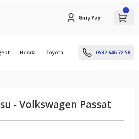
Giriş Yap
geot
Honda
Toyota
0532 646 72 58
su - Volkswagen Passat