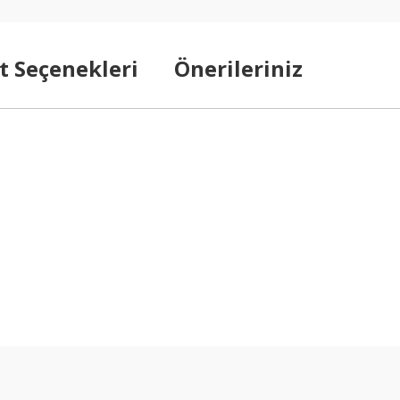
t Seçenekleri
Önerileriniz
arda yetersiz gördüğünüz noktaları öneri formunu kullanarak tarafımıza ilet
Bu ürüne ilk yorumu siz yapın!