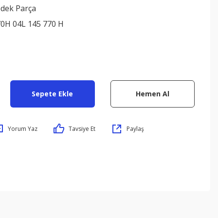
edek Parça
0H 04L 145 770 H
Sepete Ekle
Hemen Al
Yorum Yaz
Tavsiye Et
Paylaş