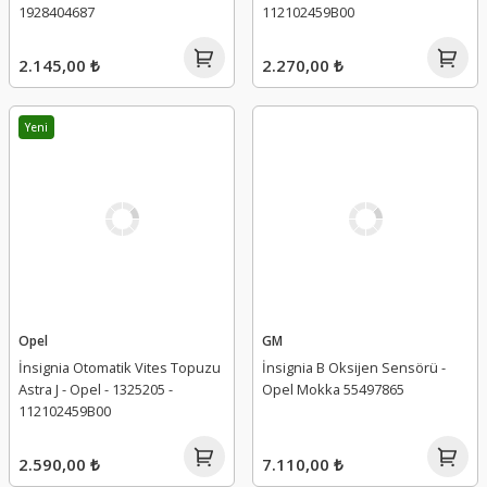
1928404687
112102459B00
2.145,00 ₺
2.270,00 ₺
Yeni
Opel
GM
İnsignia Otomatik Vites Topuzu
İnsignia B Oksijen Sensörü -
Astra J - Opel - 1325205 -
Opel Mokka 55497865
112102459B00
2.590,00 ₺
7.110,00 ₺