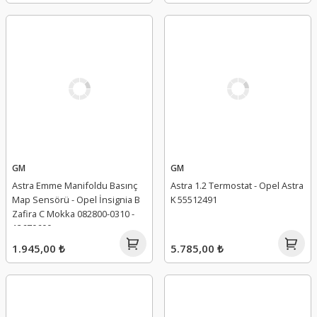
GM
GM
Astra Emme Manifoldu Basınç
Astra 1.2 Termostat - Opel Astra
Map Sensörü - Opel İnsignia B
K 55512491
Zafira C Mokka 082800-0310 -
12670600
1.945,00 ₺
5.785,00 ₺