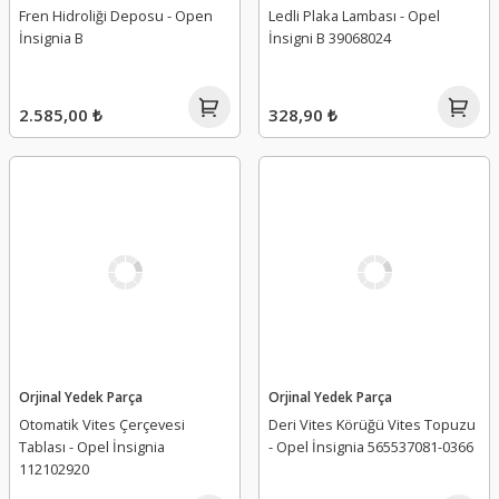
Fren Hidroliği Deposu - Open
Ledli Plaka Lambası - Opel
İnsignia B
İnsigni B 39068024
2.585,00 ₺
328,90 ₺
Orjinal Yedek Parça
Orjinal Yedek Parça
Otomatik Vites Çerçevesi
Deri Vites Körüğü Vites Topuzu
Tablası - Opel İnsignia
- Opel İnsignia 565537081-0366
112102920