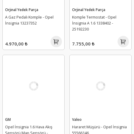
Orjinal Yedek Parça
Orjinal Yedek Parça
A Gaz Pedalı Komple - Opel
Komple Termostat - Opel
İnsignia 13237352
İnsignia A 1.6 1338402 -
25192230
4.970,00 ₺
7.755,00 ₺
GM
Valeo
Opel İnsignia 1.6 Hava Akış
Hararet Müşürü - Opel İnsignia
Sensörü Map Sensörü -
55566146