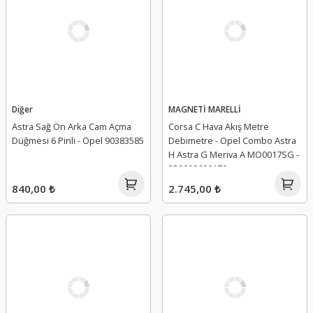
Diğer
MAGNETİ MARELLİ
Astra Sağ Ön Arka Cam Açma
Corsa C Hava Akış Metre
Düğmesi 6 Pinli - Opel 90383585
Debimetre - Opel Combo Astra
H Astra G Meriva A MO0017SG -
359000600170
840,00 ₺
2.745,00 ₺