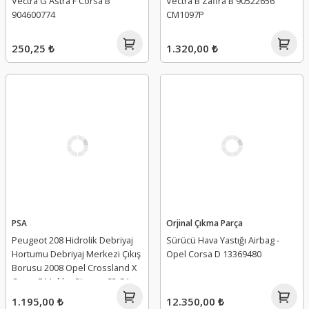
Vectra G Astra F Corsa B
Vectra B Zafira B 90522656
904600774
CM1097P
250,25 ₺
1.320,00 ₺
PSA
Orjinal Çıkma Parça
Peugeot 208 Hidrolik Debriyaj
Sürücü Hava Yastığı Airbag -
Hortumu Debriyaj Merkezi Çıkış
Opel Corsa D 13369480
Borusu 2008 Opel Crossland X
Corsa F Mokka Citroen C3 C4 -
9835360480 - 9824255880
1.195,00 ₺
12.350,00 ₺