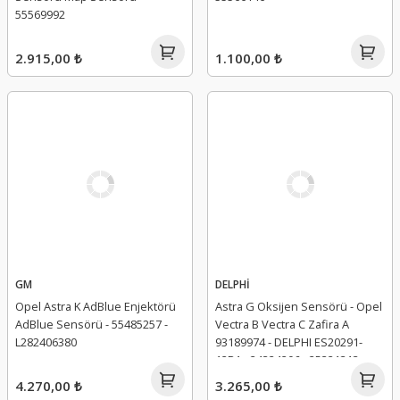
55569992
2.915,00 ₺
1.100,00 ₺
GM
DELPHİ
Opel Astra K AdBlue Enjektörü
Astra G Oksijen Sensörü - Opel
AdBlue Sensörü - 55485257 -
Vectra B Vectra C Zafira A
L282406380
93189974 - DELPHI ES20291-
12B1 - 24324206 - 25321313 -
855353
4.270,00 ₺
3.265,00 ₺