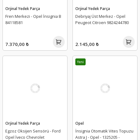
Orjinal Yedek Parça
Orjinal Yedek Parça
Fren Merkezi - Opel İnsignia B
Debriyaj Üst Merkez - Opel
84118581
Peugeot Citroen 9824244780
7.370,00 ₺
2.145,00 ₺
Yeni
Orjinal Yedek Parça
Opel
Egzoz Oksijen Sensörü - Ford
İnsignia Otomatik Vites Topuzu
Opel İveco Chevrolet
Astra J - Opel - 1325205 -