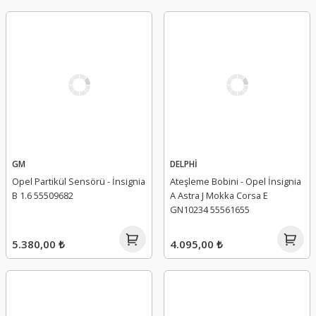
GM
DELPHİ
Opel Partikül Sensörü - İnsignia
Ateşleme Bobini - Opel İnsignia
B 1.6 55509682
A Astra J Mokka Corsa E
GN10234 55561655
5.380,00 ₺
4.095,00 ₺