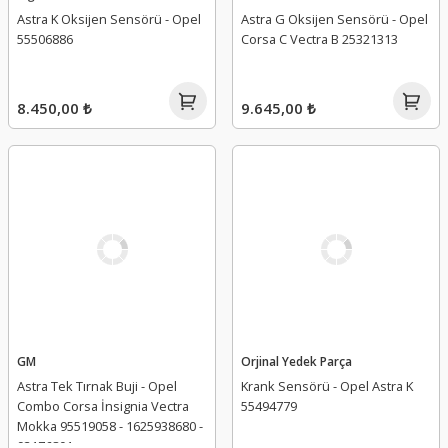
Astra K Oksijen Sensörü - Opel
Astra G Oksijen Sensörü - Opel
55506886
Corsa C Vectra B 25321313
8.450,00 ₺
9.645,00 ₺
GM
Orjinal Yedek Parça
Astra Tek Tırnak Buji - Opel
Krank Sensörü - Opel Astra K
Combo Corsa İnsignia Vectra
55494779
Mokka 95519058 - 1625938680 -
93176801