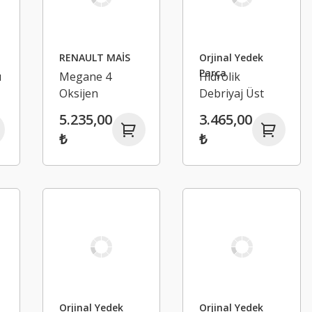
RENAULT MAİS
Orjinal Yedek
Parça
ı
Megane 4
Hidrolik
Oksijen
Debriyaj Üst
Sensörü -
Merkezi -
5.235,00
3.465,00
r
Renault Kadjar
Renault
₺
₺
Dacia Duster
Megane 4
226932567R
Talisman
Orjinal Yedek
Orjinal Yedek