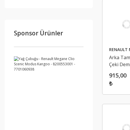
Sponsor Ürünler
RENAULT 
Arka Ta
Çeki Demi
Kapağı -
915,00
Renault
₺
Megane 