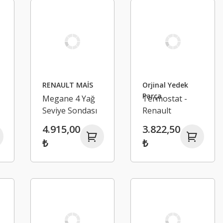
RENAULT MAİS
Orjinal Yedek
Parça
Megane 4 Yağ
Termostat -
Seviye Sondası
Renault
Müşürü -
Megane 4
4.915,00
3.822,50
Renault
Kadjar Symbo
₺
₺
Talisman Kadjar
Talisman Dacia
111458852R
Dokker Lodgy
Sadero