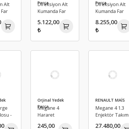
Parça
Parça
n Alt
Direksiyon Alt
Direksiyon Alt
Far
Kumanda Far
Kumanda Far
u -
Sinyal Kolu -
Sinyal Kolu -
0
5.122,00
8.255,00
Renault
Renault
₺
₺
4
Megane 4
Megane 4
Talisman
dek
Orjinal Yedek
RENAULT MAİS
Parça
rge
Megane 4
Megane 4 1.3
losu -
Hararet
Enjektör Takım
Müşürü -
- Renault
00
245,00
27.480,00
4
Renault
Megane 4