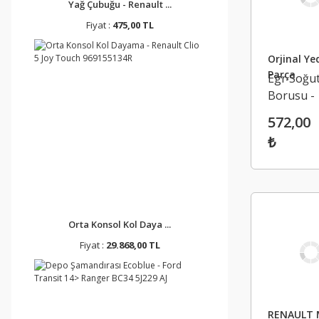
Yağ Çubuğu - Renault ...
Fiyat :
475,00 TL
Orjinal Ye
Parça
Egr Soğu
Borusu -
Renault
572,00
Megane 
₺
1471391
Orta Konsol Kol Daya ...
Fiyat :
29.868,00 TL
RENAULT 