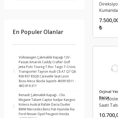
Direksiyo
Kumanda 
Sinyal Kol
7.500,0
Renault
₺
Megane 
En Populer Olanlar
Talisman
Volkswagen Çakmaklık Kapağı 12V -
Passat Amarok Caddy Crafter Golf
Jetta Polo Toureg T-Roc Taigo T-Cross
Transporter Tayron Audi C8 A7 Q7 Q8
RS6 RS7 RSQ8 Carevelle Seat Leon
İbiza Ateca Skoda Superb 4K0919311 -
4K0.919.311
Orjinal Ye
Renault Çakmaklık Kapağı - Clio
Parça
Km Göste
Megane Taliant Captur Kadjar Kangoo
Saati Tab
Koleos Austral Rafale Dacia Duster
BMW Mercedes Benz Fiat Hyundai Kia
Renault
10.700,
Ford Nissan Opel Peugeot Honda
Megane 