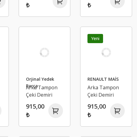
₺
₺
r
Nissan Juke
Mercedes Benz
175206658R
147137396R
A6081400500
Yeni
Orjinal Yedek
RENAULT MAİS
Parça
Arka Tampon
Arka Tampon
Çeki Demiri
Çeki Demiri
Kapağı -
Kapağı -
915,00
915,00
Renault
Renault
₺
₺
Megane 4
Megane 4