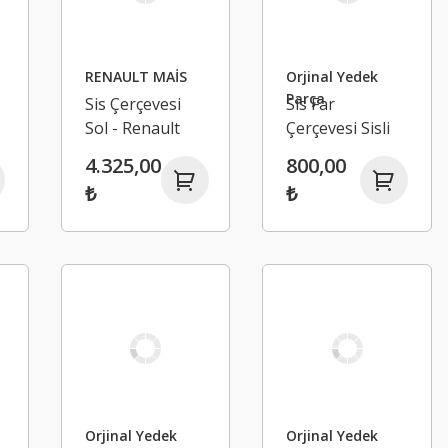
RENAULT MAİS
Orjinal Yedek
Parça
Sis Çerçevesi
Sis Far
Sol - Renault
Çerçevesi Sisli
Megane 4
Park Sensörlü
4.325,00
800,00
r
Tip Takım -
₺
₺
Renault
Megane 4
Orjinal Yedek
Orjinal Yedek