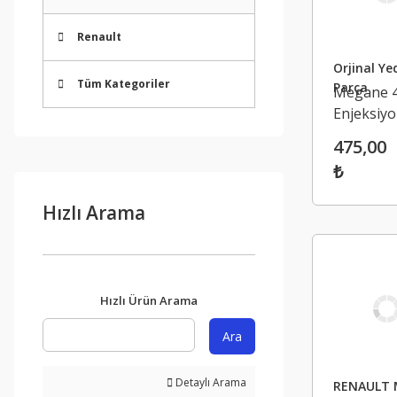
Renault
Orjinal Ye
Tüm Kategoriler
Parça
Megane 
Enjeksiy
Beyin
475,00
Muhafaza
₺
Renault
Talisman
Hızlı Arama
2853901
Hızlı Ürün Arama
Ara
Detaylı Arama
RENAULT 