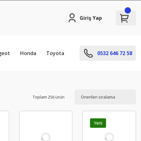
Giriş Yap
geot
Honda
Toyota
0532 646 72 58
Toplam 256 ürün
Yeni