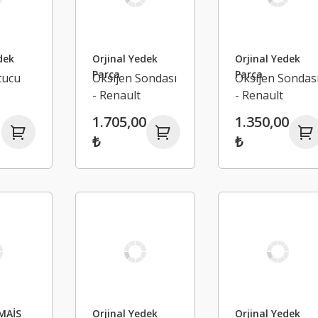
dek
Orjinal Yedek
Orjinal Yedek
Parça
Parça
tucu
Oksijen Sondası
Oksijen Sondas
- Renault
- Renault
Megane 4
Megane 4
1.705,00
1.350,00
4
Talisman Kadja
₺
₺
48R
226907825R
MAİS
Orjinal Yedek
Orjinal Yedek