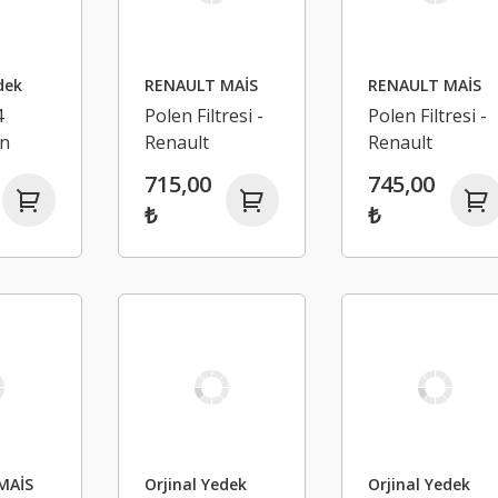
dek
RENAULT MAİS
RENAULT MAİS
4
Polen Filtresi -
Polen Filtresi -
on
Renault
Renault
Megane 4
Megane 4
715,00
745,00
sı -
Kadjar
Talisman Kadja
₺
₺
272774812R
59R
MAİS
Orjinal Yedek
Orjinal Yedek