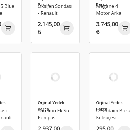
Parça
Parça
.5 Blue
Oksijen Sondası
Megane 4
e
- Renault
Motor Arka
ü
Megane 4
Takozu -
0
2.145,00
3.745,00
4
Talisman
Renault
₺
₺
o 5
226930618R
Talisman Kadja
ster
112383734R
Lodgy
77R -
QAA
dek
Orjinal Yedek
Orjinal Yedek
Parça
Parça
tası
Yardımcı Ek Su
Devirdaim Bor
enault
Pompası
Kelepçesi -
4
Elektrikli
Renault
2.937,00
295,00