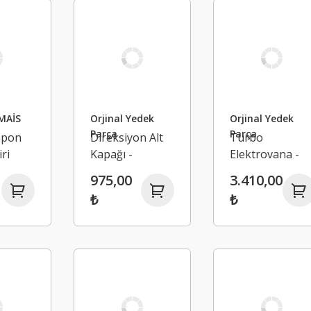
MAİS
Orjinal Yedek
Orjinal Yedek
Parça
Parça
mpon
Direksiyon Alt
Turbo
ri
Kapağı -
Elektrovana -
Renault
Renault
975,00
3.410,00
Megane 4
Megane 4
₺
₺
4
Sedan
Talisman Clio 4
Duster 1.5 Dci
K9K
149564959R