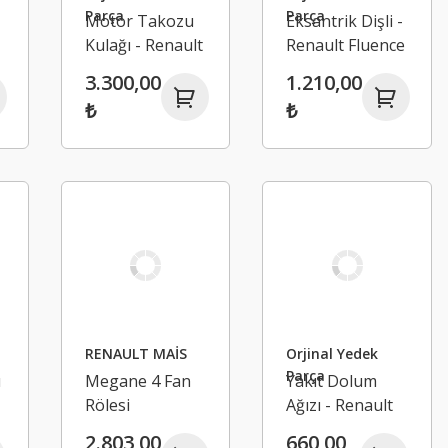
Parça
Parça
Motor Takozu
Eksantrik Dişli -
Kulağı - Renault
Renault Fluence
Megane 4
Megane 4
3.300,00
1.210,00
Talisman
130252081R
₺
₺
r
112221641R
RENAULT MAİS
Orjinal Yedek
Parça
u
Megane 4 Fan
Yakıt Dolum
Rölesi
Ağızı - Renault
Rezistansı -
Megane 4
2.803,00
660,00