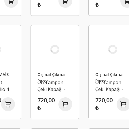
₺
₺
Talisman 1.6
Talisman Kadja
16V
Austral Koleos
2345012920
2 - 1.3 TCE
Motor -
175207275R -
175201876R
MAİS
Orjinal Çıkma
Orjinal Çıkma
Parça
Parça
t -
Ön Tampon
Ön Tampon
lio 4
Çeki Kapağı -
Çeki Kapağı -
.9
Renault
Renault
0
720,00
720,00
17R
Megane 4
Megane 4
₺
₺