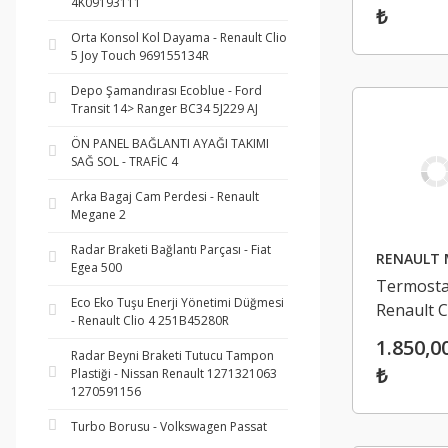
4K09193111
₺
Orta Konsol Kol Dayama - Renault Clio
5 Joy Touch 969155134R
Depo Şamandırası Ecoblue - Ford
Transit 14> Ranger BC34 5J229 AJ
ÖN PANEL BAĞLANTI AYAĞI TAKIMI
SAĞ SOL - TRAFİC 4
Arka Bagaj Cam Perdesi - Renault
Megane 2
Radar Braketi Bağlantı Parçası - Fiat
RENAULT 
Egea 500
Termosta
Eco Eko Tuşu Enerji Yönetimi Düğmesi
Renault C
- Renault Clio 4 251B45280R
Sandero 0
1.850,0
Radar Beyni Braketi Tutucu Tampon
1106062
₺
Plastiği - Nissan Renault 1271321063
1270591156
Turbo Borusu - Volkswagen Passat