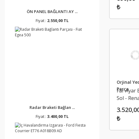
6238406
₺
ÖN PANEL BAĞLANTI AY ...
Fiyat :
2.550,00 TL
Orjinal Ye
Parça
Far Ayar 
Sol - Ren
Megane 
Radar Braketi Bağlan ...
3.520,0
28575329
Fiyat :
3.400,00 TL
₺