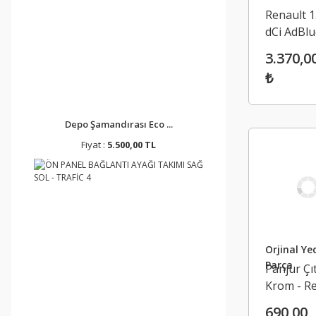
Renault 1
dCi AdBlu
Enejktör
3.370,0
Megane 
₺
Kadjar Cli
Dacia Du
Sandero 
Depo Şamandırası Eco ...
- 2089953
Fiyat :
5.500,00 TL
2089900
Orjinal Ye
Parça
Panjur Çı
Krom - R
Megane 
690,00