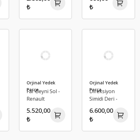
Renault
Sedan
₺
₺
255501169R
Orjinal Yedek
Orjinal Yedek
Parça
Parça
Far Beyni Sol -
Direksiyon
Renault
Simidi Deri -
Megane 4
Renault
5.520,00
6.600,00
285759447R
Megane 4
₺
₺
Talisman Kadjar
484005825R