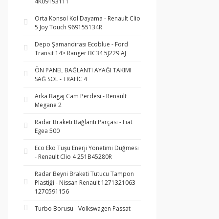
4K09193111
Orta Konsol Kol Dayama - Renault Clio
5 Joy Touch 969155134R
Depo Şamandırası Ecoblue - Ford
Transit 14> Ranger BC34 5J229 AJ
ÖN PANEL BAĞLANTI AYAĞI TAKIMI
SAĞ SOL - TRAFİC 4
Arka Bagaj Cam Perdesi - Renault
Megane 2
Radar Braketi Bağlantı Parçası - Fiat
Egea 500
Eco Eko Tuşu Enerji Yönetimi Düğmesi
- Renault Clio 4 251B45280R
Radar Beyni Braketi Tutucu Tampon
Plastiği - Nissan Renault 1271321063
1270591156
Turbo Borusu - Volkswagen Passat