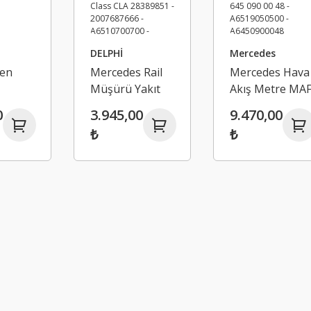
DELPHİ
Mercedes
jen
Mercedes Rail
Mercedes Hava
-
Müşürü Yakıt
Akış Metre MA
 Benz
Basınç Sensörü
Sensörü
0
3.945,00
9.470,00
W205
- Vito Sprinter
Continental - A
₺
₺
E-Class B-Class
651 905 05 00 -
0300
CLA 28389851 -
A 645 090 00 48
2007687666 -
- A6519050500 
A6510700700 -
A6450900048
A6510700595 -
Mercedes Vito
85PP22-02
Sprinter A Seris
B Serisi C Serisi
S Serisi CLA GL
GLC SLC SLK