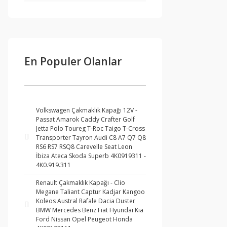
En Populer Olanlar
Volkswagen Çakmaklık Kapağı 12V -
Passat Amarok Caddy Crafter Golf
Jetta Polo Toureg T-Roc Taigo T-Cross
Transporter Tayron Audi C8 A7 Q7 Q8
RS6 RS7 RSQ8 Carevelle Seat Leon
İbiza Ateca Skoda Superb 4K0919311 -
4K0.919.311
Renault Çakmaklık Kapağı - Clio
Megane Taliant Captur Kadjar Kangoo
Koleos Austral Rafale Dacia Duster
BMW Mercedes Benz Fiat Hyundai Kia
Ford Nissan Opel Peugeot Honda