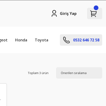
Giriş Yap
geot
Honda
Toyota
0532 646 72 58
Toplam 3 ürün