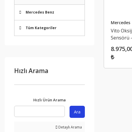
Mercedes Benz
Mercedes
Tüm Kategoriler
Vito Oksi
Sensörü 
Mercedes
8.975,0
C Serisi 
₺
C200
A626905
Hızlı Arama
Hızlı Ürün Arama
Ara
Detaylı Arama