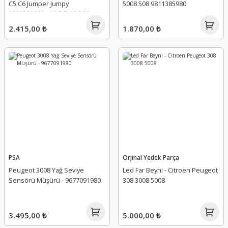
C5 C6 Jumper Jumpy
5008 508 9811385980
9814383880 - 98.143.838.80 -
1818879417
2.415,00 ₺
1.870,00 ₺
PSA
Orjinal Yedek Parça
Peugeot 3008 Yağ Seviye
Led Far Beyni - Citroen Peugeot
Sensörü Müşürü - 9677091980
308 3008 5008
3.495,00 ₺
5.000,00 ₺