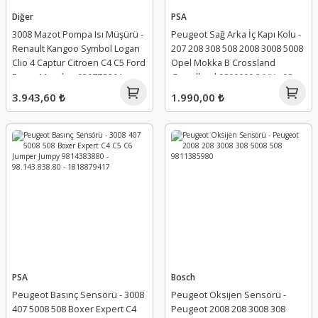
Diğer
PSA
3008 Mazot Pompa Isı Müşürü -
Peugeot Sağ Arka İç Kapı Kolu -
Renault Kangoo Symbol Logan
207 208 308 508 2008 3008 5008
Clio 4 Captur Citroen C4 C5 Ford
Opel Mokka B Crossland
Focus Mondeo 9307Z529A -
Grandland 98000004VVV - 98
166391343R - 7701206904 -
000 004 VV
3.943,60 ₺
1.990,00 ₺
1452490 - 1820365
PSA
Bosch
Peugeot Basınç Sensörü - 3008
Peugeot Oksijen Sensörü -
407 5008 508 Boxer Expert C4
Peugeot 2008 208 3008 308