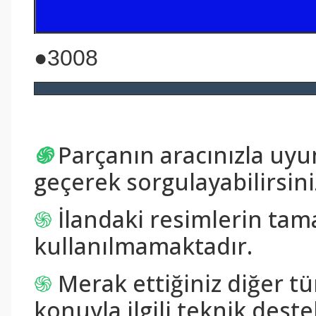
●3008
֍
Parçanın aracınızla uy
geçerek sorgulayabilirsini
֍
İlandaki resimlerin tam
kullanılmamaktadır.
֍
Merak ettiğiniz diğer tü
konuyla ilgili teknik destek