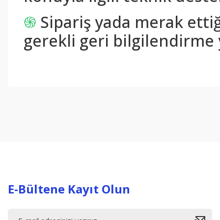
֍
Sipariş yada merak ettiğ
gerekli geri bilgilendirme 
Bu ürünün fiyat bilgisi, resim, ürün açıklamalarında ve diğer konul
Görüş ve önerileriniz için teşekkür ederiz.
Ürün resmi kalitesiz, bozuk veya görüntülenemiyor.
Ürün açıklamasında eksik bilgiler bulunuyor.
Ürün bilgilerinde hatalar bulunuyor.
Ürün fiyatı diğer sitelerden daha pahalı.
Bu ürüne benzer farklı alternatifler olmalı.
E-Bültene Kayıt Olun