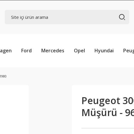
wagen
Ford
Mercedes
Opel
Hyundai
Peu
1980
Peugeot 30
Müşürü - 9