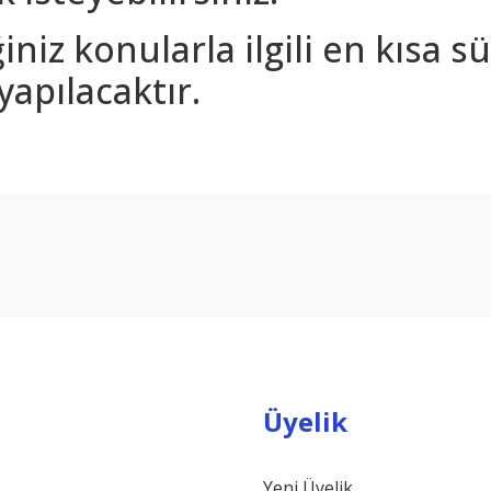
iniz konularla ilgili en kısa 
yapılacaktır.
arda yetersiz gördüğünüz noktaları öneri formunu kullanarak tarafımıza ilet
Bu ürüne ilk yorumu siz yapın!
Yorum Yaz
Üyelik
Yeni Üyelik