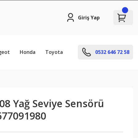
Giriş Yap
geot
Honda
Toyota
0532 646 72 58
08 Yağ Seviye Sensörü
677091980