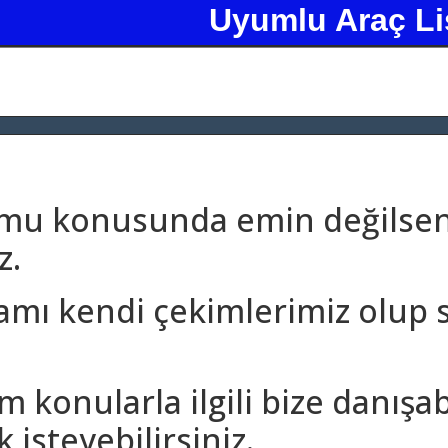
Uyumlu Araç Li
umu konusunda emin değilseni
z.
amı kendi çekimlerimiz olup 
m konularla ilgili bize danışa
 isteyebilirsiniz.