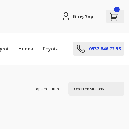
Giriş Yap
geot
Honda
Toyota
0532 646 72 58
Toplam 1 ürün