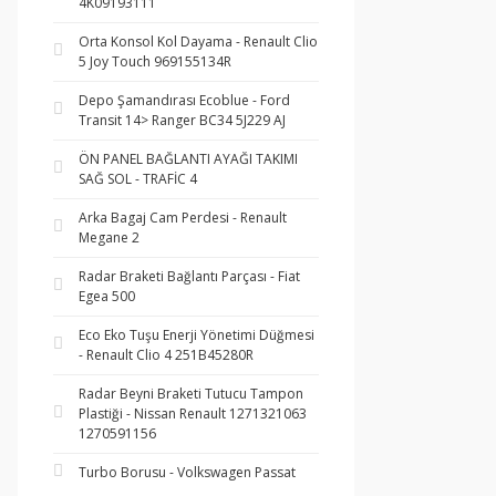
4K09193111
Orta Konsol Kol Dayama - Renault Clio
5 Joy Touch 969155134R
Depo Şamandırası Ecoblue - Ford
Transit 14> Ranger BC34 5J229 AJ
ÖN PANEL BAĞLANTI AYAĞI TAKIMI
SAĞ SOL - TRAFİC 4
Arka Bagaj Cam Perdesi - Renault
Megane 2
Radar Braketi Bağlantı Parçası - Fiat
Egea 500
Eco Eko Tuşu Enerji Yönetimi Düğmesi
- Renault Clio 4 251B45280R
Radar Beyni Braketi Tutucu Tampon
Plastiği - Nissan Renault 1271321063
1270591156
Turbo Borusu - Volkswagen Passat