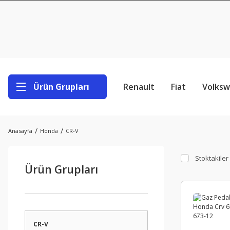
Ürün Grupları
Renault
Fiat
Volks
Anasayfa
Honda
CR-V
Stoktakiler
Ürün Grupları
CR-V