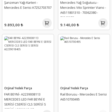
Şanzıman Yağı Karteri -
Mercedes Yağ Soğutucu -
Mercedes E Serisi A7252703707
Mercedes Vito Sprinter Viano -
A6511801310 - 70362380 -
70362379
9.893,00 ₺
9.140,00 ₺
Orjinal Yedek Parça
Orjinal Yedek Parça
FAR BEYNİ- A2239008113
Rail Borusu - Mercedes E Serisi
MERCEDES LED FAR BEYNİ E
A6510700495
SERİSİ CSERİSİ CLS SERİSİ S
SERİSİ A2239018405