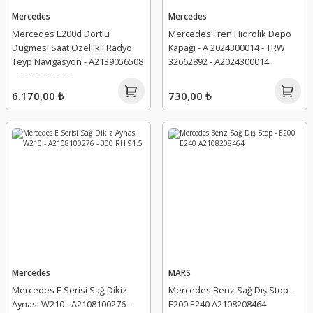
Mercedes
Mercedes
Mercedes E200d Dörtlü
Mercedes Fren Hidrolik Depo
Düğmesi Saat Özellikli Radyo
Kapağı - A 2024300014 - TRW
Teyp Navigasyon - A2139056508
32662892 - A2024300014
- A2138272000
6.170,00 ₺
730,00 ₺
Mercedes
MARS
Mercedes E Serisi Sağ Dikiz
Mercedes Benz Sağ Dış Stop -
Aynası W210 - A2108100276 -
E200 E240 A2108208464