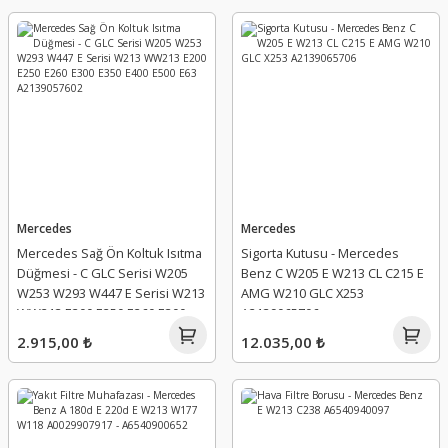
Mercedes
Mercedes
Mercedes Sağ Ön Koltuk Isıtma
Sigorta Kutusu - Mercedes
Düğmesi - C GLC Serisi W205
Benz C W205 E W213 CL C215 E
W253 W293 W447 E Serisi W213
AMG W210 GLC X253
WW213 E200 E250 E260 E300
A2139065706
E350 E400 E500 E63
2.915,00 ₺
12.035,00 ₺
A2139057602