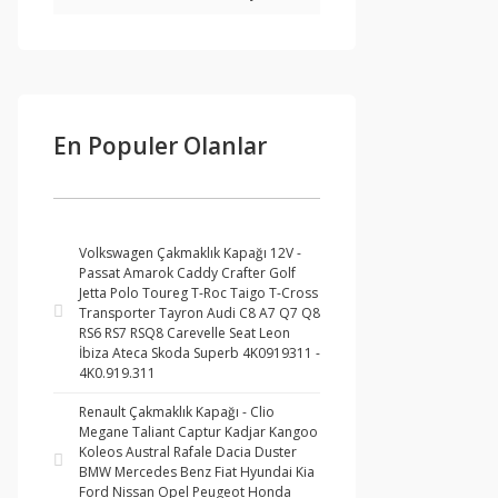
En Populer Olanlar
Volkswagen Çakmaklık Kapağı 12V -
Passat Amarok Caddy Crafter Golf
Jetta Polo Toureg T-Roc Taigo T-Cross
Transporter Tayron Audi C8 A7 Q7 Q8
RS6 RS7 RSQ8 Carevelle Seat Leon
İbiza Ateca Skoda Superb 4K0919311 -
4K0.919.311
Renault Çakmaklık Kapağı - Clio
Megane Taliant Captur Kadjar Kangoo
Koleos Austral Rafale Dacia Duster
BMW Mercedes Benz Fiat Hyundai Kia
Ford Nissan Opel Peugeot Honda