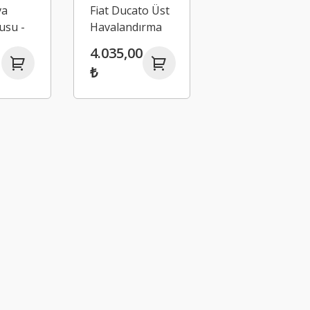
va
Fiat Ducato Üst
usu -
Havalandırma
Logan
Kapağı Iveco
4.035,00
63R
Daily -
₺
504132147 -
504033899