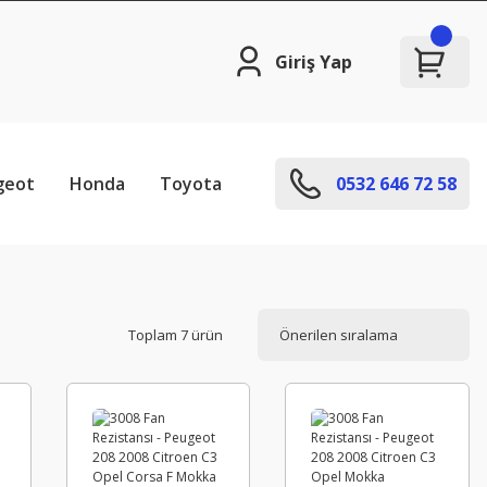
Giriş Yap
geot
Honda
Toyota
0532 646 72 58
Toplam 7 ürün