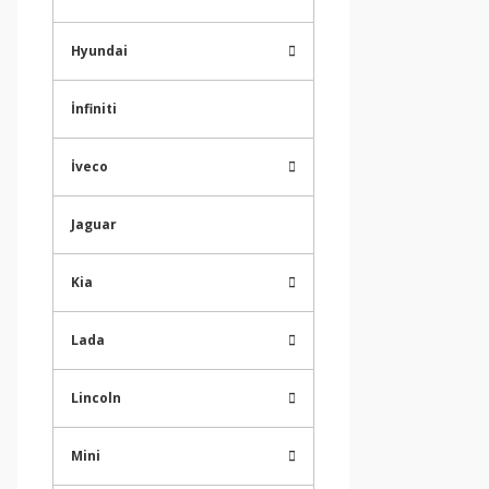
Hyundai
İnfiniti
İveco
Jaguar
Kia
Lada
Lincoln
Mini