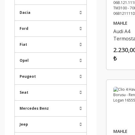
Dacia
MAHLE
Ford
Audi A4
Termosta
Fiat
Derece
2.230,0
Volkswa
₺
Passat -
Opel
06B.121.1
Mahle T
Peugeot
- 7080776
06B12111
Seat
06B12111
06B12111
Mercedes Benz
06B.121.
Jeep
MAHLE