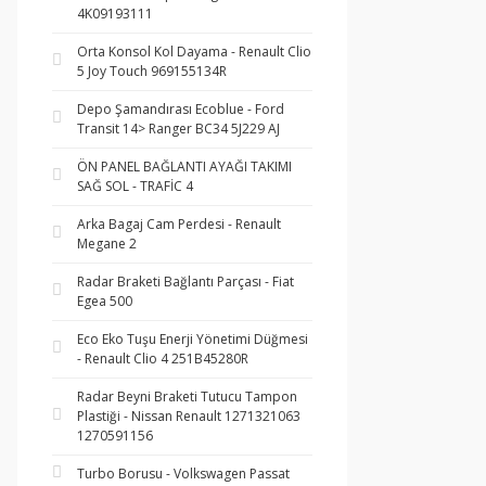
4K09193111
Orta Konsol Kol Dayama - Renault Clio
5 Joy Touch 969155134R
Depo Şamandırası Ecoblue - Ford
Transit 14> Ranger BC34 5J229 AJ
ÖN PANEL BAĞLANTI AYAĞI TAKIMI
SAĞ SOL - TRAFİC 4
Arka Bagaj Cam Perdesi - Renault
Megane 2
Radar Braketi Bağlantı Parçası - Fiat
Egea 500
Eco Eko Tuşu Enerji Yönetimi Düğmesi
- Renault Clio 4 251B45280R
Radar Beyni Braketi Tutucu Tampon
Plastiği - Nissan Renault 1271321063
1270591156
Turbo Borusu - Volkswagen Passat