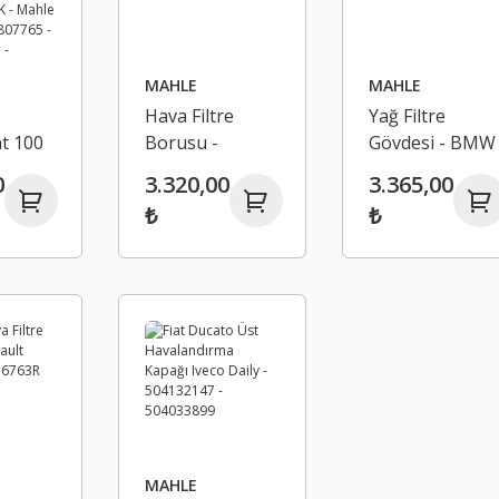
MAHLE
MAHLE
Hava Filtre
Yağ Filtre
t 100
Borusu -
Gövdesi - BMW
Mercedes Benz
F10 70379327
0
3.320,00
3.365,00
gen
E W213 C238
₺
₺
A6540940097
11K -
M3100
5 -
1D -
1G -
1H -
111D
MAHLE