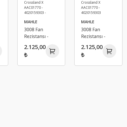
MAHLE
MAHLE
3008 Fan
3008 Fan
Rezistansı -
Rezistansı -
Peugeot 208
Peugeot 208
2.125,00
2.125,00
2008 Citroen C3
2008 Citroen C3
₺
₺
Opel Corsa F
Opel Mokka
Mokka
Crossland X
Crossland X
AAC01770 -
AAC01770 -
4020159303
4020159303 -
1681055380 -
3643640