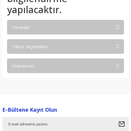
yapılacaktır.
Yorumlar
Taksit Seçenekleri
Bu ürüne ilk yorumu siz yapın!
Önerileriniz
Yorum Yaz
Bu ürünün fiyat bilgisi, resim, ürün açıklamalarında ve diğer
konularda yetersiz gördüğünüz noktaları öneri formunu
kullanarak tarafımıza iletebilirsiniz.
Görüş ve önerileriniz için teşekkür ederiz.
E-Bültene Kayıt Olun
Ürün resmi kalitesiz, bozuk veya görüntülenemiyor.
Ürün açıklamasında eksik bilgiler bulunuyor.
Ürün bilgilerinde hatalar bulunuyor.