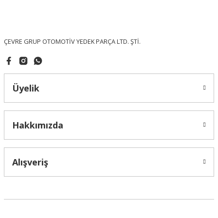
Ürün fiyatı diğer sitelerden daha pahalı.
Bu ürüne benzer farklı alternatifler olmalı.
ÇEVRE GRUP OTOMOTİV YEDEK PARÇA LTD. ŞTİ.
Üyelik
Gönder
Hakkımızda
Alışveriş