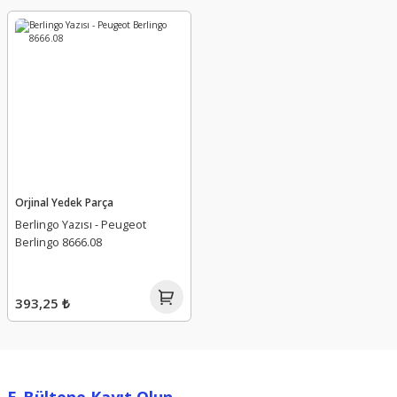
9836834880 - 9825002180 -
JX6Q-8B596-AA - 2189258 -
2189253
Orjinal Yedek Parça
Berlingo Yazısı - Peugeot
Berlingo 8666.08
393,25 ₺