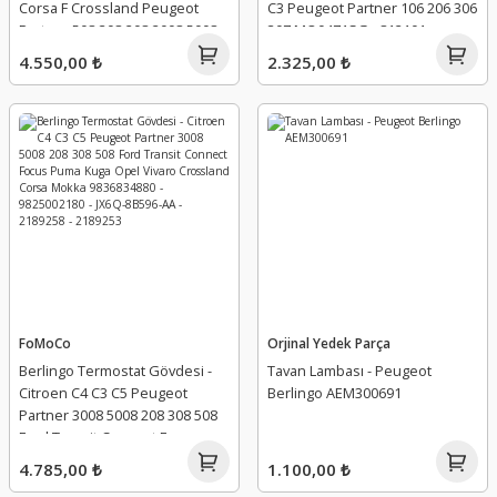
Corsa F Crossland Peugeot
C3 Peugeot Partner 106 206 306
Partner 508 308 208 2008 5008
307 MO0471SG - 812101
Volvo XC40 9810666880
4.550,00 ₺
2.325,00 ₺
FoMoCo
Orjinal Yedek Parça
Berlingo Termostat Gövdesi -
Tavan Lambası - Peugeot
Citroen C4 C3 C5 Peugeot
Berlingo AEM300691
Partner 3008 5008 208 308 508
Ford Transit Connect Focus
Puma Kuga Opel Vivaro
4.785,00 ₺
1.100,00 ₺
Crossland Corsa Mokka