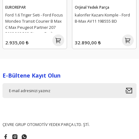
EUROREPAR
Orjinal Yedek Parça
Ford 1.6 Triger Seti - Ford Focus
kalorifer Kazanı Komple - Ford
Mondeo Transit Courier B Max
B-Max AV11 19B555 BD
C Max Peugeot Partner 207
5008 308 508 Citroen Berlingo
C3 C4 C5 DS5 Volvo S40 V50 S80
2.935,00 ₺
32.890,00 ₺
V40 1635067180 - AV6Q-8A615-
AB - CV2Q-8A615-AA - 1787857 -
1754320 - 0831.Q1
E-Bültene Kayıt Olun
ÇEVRE GRUP OTOMOTİV YEDEK PARÇA LTD. ŞTİ.