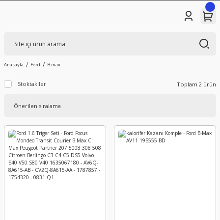
Anasayfa
Ford
B max
Stoktakiler
Toplam 2 ürün