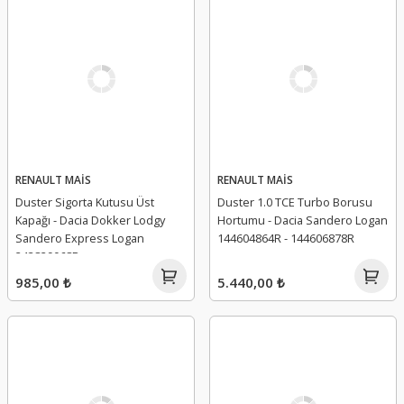
RENAULT MAİS
RENAULT MAİS
Duster Sigorta Kutusu Üst
Duster 1.0 TCE Turbo Borusu
Kapağı - Dacia Dokker Lodgy
Hortumu - Dacia Sandero Logan
Sandero Express Logan
144604864R - 144606878R
243829068R
985,00 ₺
5.440,00 ₺