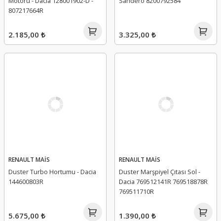
Motoru - Dacia 128001902-D -
Sandero 8200792584
807217664R
2.185,00 ₺
3.325,00 ₺
RENAULT MAİS
RENAULT MAİS
Duster Turbo Hortumu - Dacia
Duster Marşpiyel Çıtası Sol -
144600803R
Dacia 769512141R 769518878R
769511710R
5.675,00 ₺
1.390,00 ₺