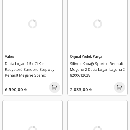
Valeo
Orjinal Yedek Parça
Dacia Logan 1.5 dCi Klima
Silindir Kapağı Sportu - Renault
Radyatörü Sandero Stepway -
Megane 2 Dacia Logan Laguna 2
Renault Megane Scenic
8200612028
8200182361 VALEO 817701
6.590,00 ₺
2.035,00 ₺