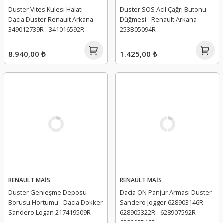
Duster Vites Kulesi Halatı -
Duster SOS Acil Çağrı Butonu
Dacia Duster Renault Arkana
Düğmesi - Renault Arkana
349012739R - 341016592R
253B05094R
8.940,00 ₺
1.425,00 ₺
RENAULT MAİS
RENAULT MAİS
Duster Genleşme Deposu
Dacia ÖN Panjur Arması Duster
Borusu Hortumu - Dacia Dokker
Sandero Jogger 628903146R -
Sandero Logan 217419509R
628905322R - 628907592R -
628908546R