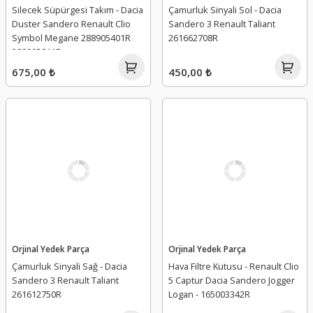
Silecek Süpürgesi Takım - Dacia
Çamurluk Sinyali Sol - Dacia
Duster Sandero Renault Clio
Sandero 3 Renault Taliant
Symbol Megane 288905401R
261662708R
288905811R
675,00 ₺
450,00 ₺
Orjinal Yedek Parça
Orjinal Yedek Parça
Çamurluk Sinyali Sağ - Dacia
Hava Filtre Kutusu - Renault Clio
Sandero 3 Renault Taliant
5 Captur Dacia Sandero Jogger
261612750R
Logan - 165003342R