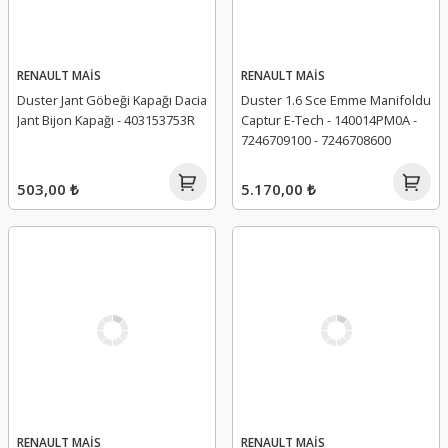
RENAULT MAİS
RENAULT MAİS
Duster Jant Göbeği Kapağı Dacia
Duster 1.6 Sce Emme Manifoldu
Jant Bijon Kapağı - 403153753R
Captur E-Tech - 140014PM0A -
7246709100 - 7246708600
503,00 ₺
5.170,00 ₺
RENAULT MAİS
RENAULT MAİS