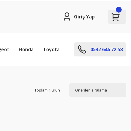
Giriş Yap
geot
Honda
Toyota
0532 646 72 58
Toplam 1 ürün