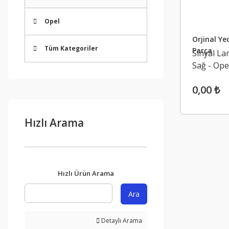
Opel
Orjinal Ye
Tüm Kategoriler
Parça
Sinyal La
Sağ - Ope
Vivaro 4
0,00 ₺
Valeo 88
91166439
Hızlı Arama
Hızlı Ürün Arama
Ara
Detaylı Arama