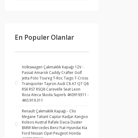
En Populer Olanlar
Volkswagen Çakmaklık Kapağı 12V -
Passat Amarok Caddy Crafter Golf
Jetta Polo Toureg T-Roc Taigo T-Cross
Transporter Tayron Audi C8 A7 Q7 Q8
RS6 RS7 RSQ8 Carevelle Seat Leon
İbiza Ateca Skoda Superb 4K0919311 -
4K0.919.311
Renault Çakmaklık Kapağı - Clio
Megane Taliant Captur Kadjar Kangoo
Koleos Austral Rafale Dacia Duster
BMW Mercedes Benz Fiat Hyundai Kia
Ford Nissan Opel Peugeot Honda