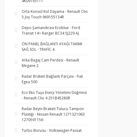
4K09193111
Orta Konsol Kol Dayama - Renault Clio
5 Joy Touch 969155134R
Depo Şamandırası Ecoblue - Ford
Transit 14> Ranger BC34 5J229 AJ
ÖN PANEL BAĞLANTI AYAĞI TAKIMI
SAĞ SOL - TRAFİC 4
Arka Bagaj Cam Perdesi - Renault
Megane 2
Radar Braketi Bağlantı Parçası - Fiat
Egea 500
Eco Eko Tuşu Enerji Yönetimi Düğmesi
- Renault Clio 4 251B45280R
Radar Beyni Braketi Tutucu Tampon
Plastiği - Nissan Renault 1271321063
1270591156
Turbo Borusu - Volkswagen Passat