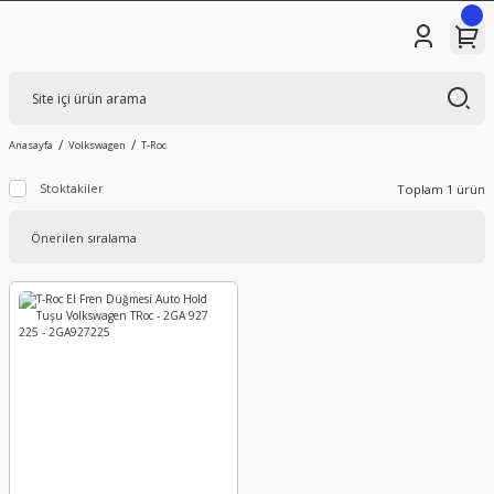
Anasayfa
Volkswagen
T-Roc
Stoktakiler
Toplam 1 ürün