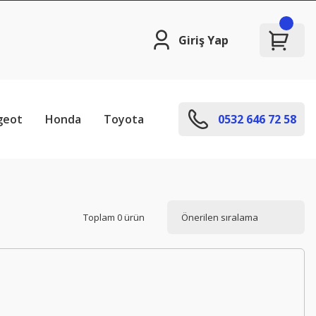
Giriş Yap
geot
Honda
Toyota
0532 646 72 58
Toplam 0 ürün