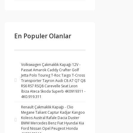
En Populer Olanlar
Volkswagen Çakmaklık Kapağı 12V -
Passat Amarok Caddy Crafter Golf
Jetta Polo Toureg T-Roc Taigo T-Cross
Transporter Tayron Audi C8 A7 Q7 Q8
RS6 RS7 RSQ8 Carevelle Seat Leon
İbiza Ateca Skoda Superb 4K0919311 -
4K0.919.311
Renault Çakmaklık Kapağı - Clio
Megane Taliant Captur Kadjar Kangoo
Koleos Austral Rafale Dacia Duster
BMW Mercedes Benz Fiat Hyundai Kia
Ford Nissan Opel Peugeot Honda