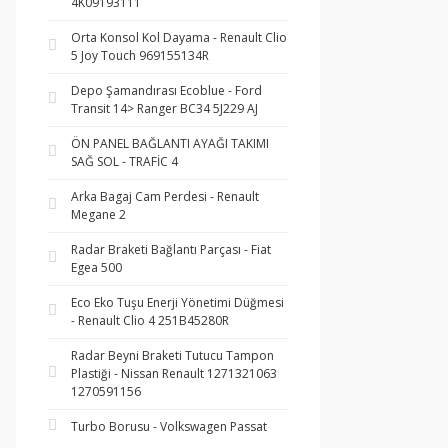
4K09193111
Orta Konsol Kol Dayama - Renault Clio
5 Joy Touch 969155134R
Depo Şamandırası Ecoblue - Ford
Transit 14> Ranger BC34 5J229 AJ
ÖN PANEL BAĞLANTI AYAĞI TAKIMI
SAĞ SOL - TRAFİC 4
Arka Bagaj Cam Perdesi - Renault
Megane 2
Radar Braketi Bağlantı Parçası - Fiat
Egea 500
Eco Eko Tuşu Enerji Yönetimi Düğmesi
- Renault Clio 4 251B45280R
Radar Beyni Braketi Tutucu Tampon
Plastiği - Nissan Renault 1271321063
1270591156
Turbo Borusu - Volkswagen Passat