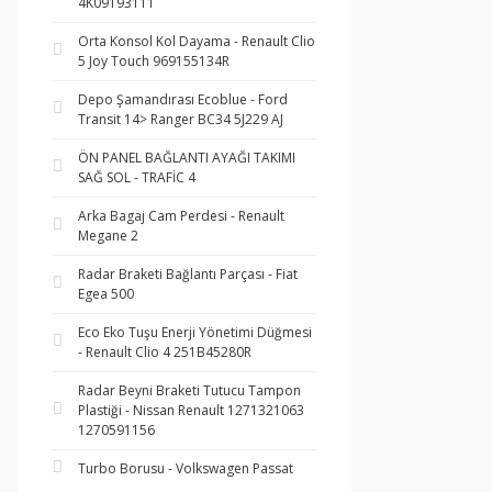
4K09193111
Orta Konsol Kol Dayama - Renault Clio
5 Joy Touch 969155134R
Depo Şamandırası Ecoblue - Ford
Transit 14> Ranger BC34 5J229 AJ
ÖN PANEL BAĞLANTI AYAĞI TAKIMI
SAĞ SOL - TRAFİC 4
Arka Bagaj Cam Perdesi - Renault
Megane 2
Radar Braketi Bağlantı Parçası - Fiat
Egea 500
Eco Eko Tuşu Enerji Yönetimi Düğmesi
- Renault Clio 4 251B45280R
Radar Beyni Braketi Tutucu Tampon
Plastiği - Nissan Renault 1271321063
1270591156
Turbo Borusu - Volkswagen Passat