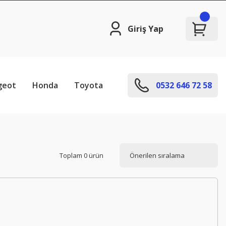
Giriş Yap
geot
Honda
Toyota
0532 646 72 58
Toplam 0 ürün