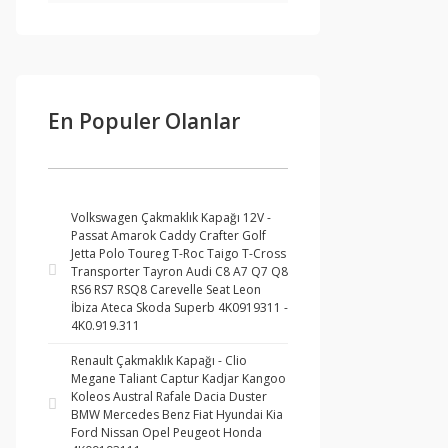
En Populer Olanlar
Volkswagen Çakmaklık Kapağı 12V -
Passat Amarok Caddy Crafter Golf
Jetta Polo Toureg T-Roc Taigo T-Cross
Transporter Tayron Audi C8 A7 Q7 Q8
RS6 RS7 RSQ8 Carevelle Seat Leon
İbiza Ateca Skoda Superb 4K0919311 -
4K0.919.311
Renault Çakmaklık Kapağı - Clio
Megane Taliant Captur Kadjar Kangoo
Koleos Austral Rafale Dacia Duster
BMW Mercedes Benz Fiat Hyundai Kia
Ford Nissan Opel Peugeot Honda