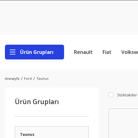
Ürün Grupları
Renault
Fiat
Volks
Anasayfa
Ford
Taunus
Stoktakiler
Ürün Grupları
Taunus