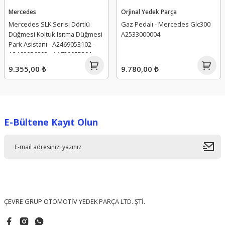
Mercedes
Orjinal Yedek Parça
Mercedes SLK Serisi Dörtlü
Gaz Pedalı - Mercedes Glc300
Düğmesi Koltuk Isıtma Düğmesi
A2533000004
Park Asistanı - A2469053102 -
A2469056803 - A1729055301 -
A1729054000 - A2469059601
9.355,00 ₺
9.780,00 ₺
E-Bültene Kayıt Olun
ÇEVRE GRUP OTOMOTİV YEDEK PARÇA LTD. ŞTİ.