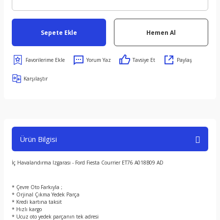
Sepete Ekle
Hemen Al
Yorum Yaz
Tavsiye Et
Paylaş
Karşılaştır
Ürün Bilgisi
İç Havalandırma Izgarası - Ford Fiesta Courrier ET76 A018B09 AD
* Çevre Oto Farkıyla ;
* Orjinal Çıkma Yedek Parça
* Kredi kartına taksit
* Hızlı kargo
* Ucuz oto yedek parçanın tek adresi