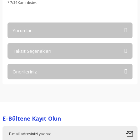
* 7/24 Canlı destek
Yorumlar
Taksit Seçenekleri
Bu ürüne ilk yorumu siz yapın!
Önerileriniz
Yorum Yaz
Bu ürünün fiyat bilgisi, resim, ürün açıklamalarında ve diğer
konularda yetersiz gördüğünüz noktaları öneri formunu
kullanarak tarafımıza iletebilirsiniz.
Görüş ve önerileriniz için teşekkür ederiz.
E-Bültene Kayıt Olun
Ürün resmi kalitesiz, bozuk veya görüntülenemiyor.
Ürün açıklamasında eksik bilgiler bulunuyor.
Ürün bilgilerinde hatalar bulunuyor.