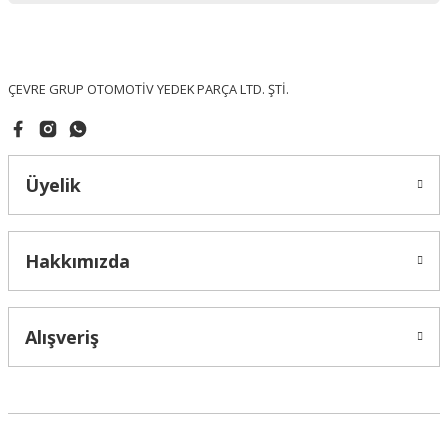
Ürün fiyatı diğer sitelerden daha pahalı.
Bu ürüne benzer farklı alternatifler olmalı.
ÇEVRE GRUP OTOMOTİV YEDEK PARÇA LTD. ŞTİ.
Üyelik
Gönder
Hakkımızda
Alışveriş