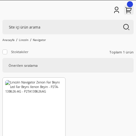
Anasayfa
Lincoln
Navigator
Stoktakiler
Toplam 1 ürün