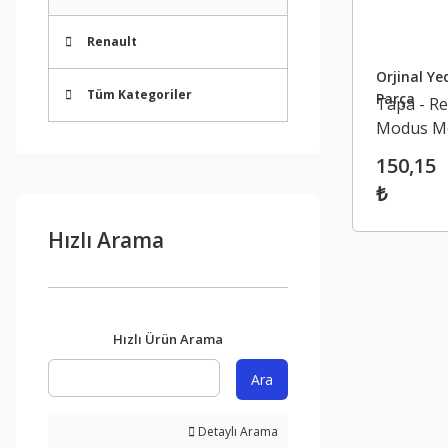
Renault
Orjinal Ye
Tüm Kategoriler
Parça
Tapa - Re
Modus M
3 Megane
150,15
77030746
₺
Hızlı Arama
Hızlı Ürün Arama
Ara
Detaylı Arama