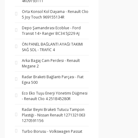
4K09193111
Orta Konsol Kol Dayama - Renault Clio
5 Joy Touch 969155134R
Depo Şamandırası Ecoblue - Ford
Transit 14> Ranger BC34 5J229 AJ
ÖN PANEL BAĞLANTI AYAĞI TAKIMI
SAĞ SOL - TRAFİC 4
Arka Bagaj Cam Perdesi - Renault
Megane 2
Radar Braketi Bağlantı Parçası - Fiat
Egea 500
Eco Eko Tuşu Enerji Yönetimi Düğmesi
- Renault Clio 4 251B45280R
Radar Beyni Braketi Tutucu Tampon
Plastiği - Nissan Renault 1271321063
1270591156
Turbo Borusu - Volkswagen Passat