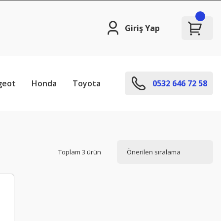
Giriş Yap
geot
Honda
Toyota
0532 646 72 58
Toplam 3 ürün