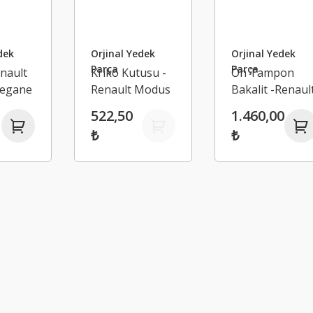
dek
Orjinal Yedek
Orjinal Yedek
Parça
Parça
nault
Kriko Kutusu -
Ön Tampon
egane
Renault Modus
Bakalit -Renaul
 2
Grand Modus
Dacia Modus
522,50
1.460,00
64
8200225839
Nissan
₺
₺
8200754690