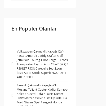
En Populer Olanlar
Volkswagen Çakmaklık Kapağı 12V -
Passat Amarok Caddy Crafter Golf
Jetta Polo Toureg T-Roc Taigo T-Cross
Transporter Tayron Audi C8 A7 Q7 Q8
RS6 RS7 RSQ8 Carevelle Seat Leon
İbiza Ateca Skoda Superb 4K0919311 -
4K0.919.311
Renault Çakmaklık Kapağı - Clio
Megane Taliant Captur Kadjar Kangoo
Koleos Austral Rafale Dacia Duster
BMW Mercedes Benz Fiat Hyundai Kia
Ford Nissan Opel Peugeot Honda