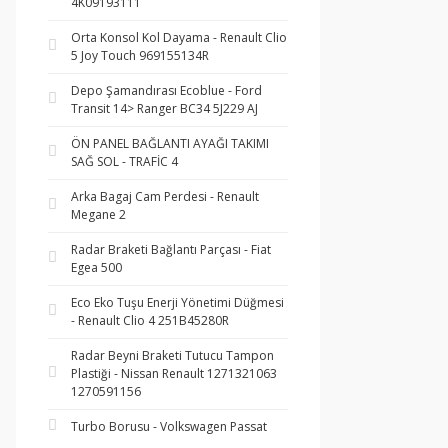
4K09193111
Orta Konsol Kol Dayama - Renault Clio
5 Joy Touch 969155134R
Depo Şamandırası Ecoblue - Ford
Transit 14> Ranger BC34 5J229 AJ
ÖN PANEL BAĞLANTI AYAĞI TAKIMI
SAĞ SOL - TRAFİC 4
Arka Bagaj Cam Perdesi - Renault
Megane 2
Radar Braketi Bağlantı Parçası - Fiat
Egea 500
Eco Eko Tuşu Enerji Yönetimi Düğmesi
- Renault Clio 4 251B45280R
Radar Beyni Braketi Tutucu Tampon
Plastiği - Nissan Renault 1271321063
1270591156
Turbo Borusu - Volkswagen Passat