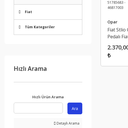
Fiat
Opar
Tüm Kategoriler
Fiat Stlio
Pedalı Fia
Bravo 51
2.370,0
- 0280755
₺
51785683
46817003
Hızlı Arama
Hızlı Ürün Arama
Ara
Detaylı Arama