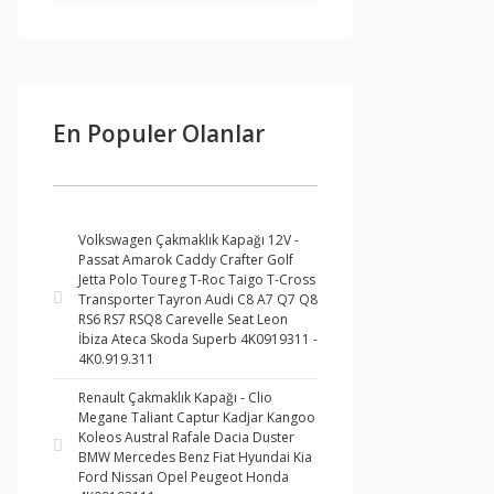
En Populer Olanlar
Volkswagen Çakmaklık Kapağı 12V -
Passat Amarok Caddy Crafter Golf
Jetta Polo Toureg T-Roc Taigo T-Cross
Transporter Tayron Audi C8 A7 Q7 Q8
RS6 RS7 RSQ8 Carevelle Seat Leon
İbiza Ateca Skoda Superb 4K0919311 -
4K0.919.311
Renault Çakmaklık Kapağı - Clio
Megane Taliant Captur Kadjar Kangoo
Koleos Austral Rafale Dacia Duster
BMW Mercedes Benz Fiat Hyundai Kia
Ford Nissan Opel Peugeot Honda