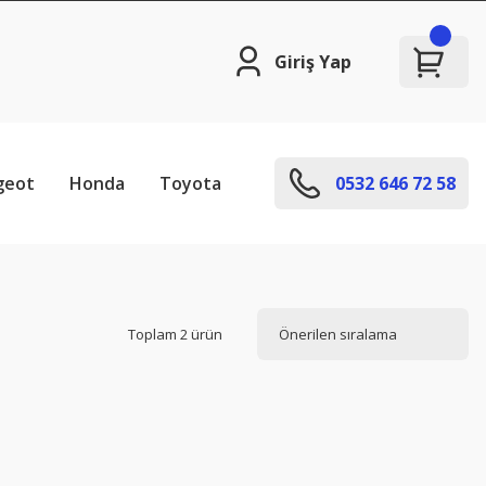
Giriş Yap
geot
Honda
Toyota
0532 646 72 58
Toplam 2 ürün