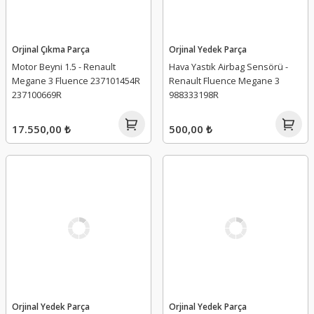
Orjinal Çıkma Parça
Orjinal Yedek Parça
Motor Beyni 1.5 - Renault
Hava Yastık Airbag Sensörü -
Megane 3 Fluence 237101454R
Renault Fluence Megane 3
237100669R
988333198R
17.550,00 ₺
500,00 ₺
Orjinal Yedek Parça
Orjinal Yedek Parça