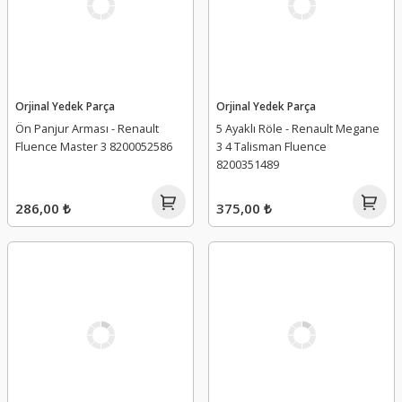
Orjinal Yedek Parça
Orjinal Yedek Parça
Ön Panjur Arması - Renault
5 Ayaklı Röle - Renault Megane
Fluence Master 3 8200052586
3 4 Talisman Fluence
8200351489
286,00 ₺
375,00 ₺