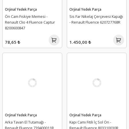
Orjinal Yedek Parça
Orjinal Yedek Parça
Ön Cam Fıskiye Memesi -
Sis Far Nikelaj Çerçevesi Kapağı
Renault Clio 4 Fluence Captur
- Renault Fluence 620727768R
8200600847
78,65 ₺
1.450,00 ₺
Orjinal Yedek Parça
Orjinal Yedek Parça
Arka Tavan El Tutamağı -
Kapı Camı Fitili İç Sol Ön -
Renault Fluence 739400011R
Renault Fluence 803310030R