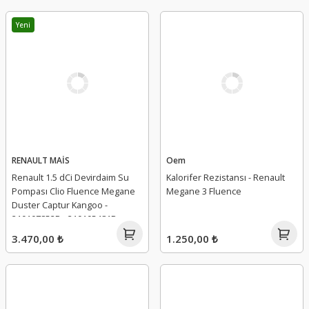
Yeni
RENAULT MAİS
Oem
Renault 1.5 dCi Devirdaim Su
Kalorifer Rezistansı - Renault
Pompası Clio Fluence Megane
Megane 3 Fluence
Duster Captur Kangoo -
210107852R - 210105481R -
7701478830 - 210107477R
3.470,00 ₺
1.250,00 ₺