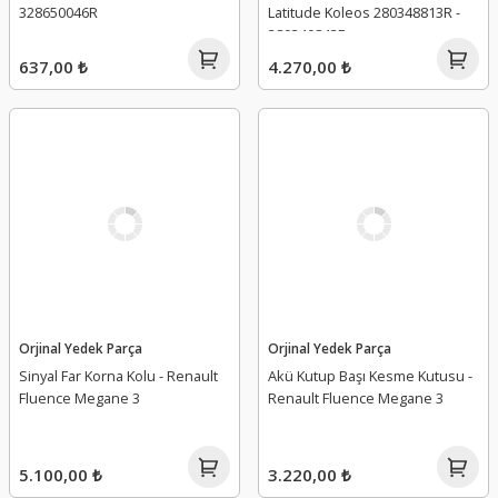
328650046R
Latitude Koleos 280348813R -
280340842R
637,00 ₺
4.270,00 ₺
Orjinal Yedek Parça
Orjinal Yedek Parça
Sinyal Far Korna Kolu - Renault
Akü Kutup Başı Kesme Kutusu -
Fluence Megane 3
Renault Fluence Megane 3
5.100,00 ₺
3.220,00 ₺