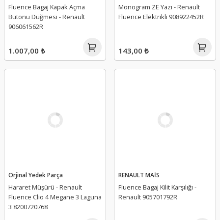
Fluence Bagaj Kapak Açma
Monogram ZE Yazı - Renault
Butonu Düğmesi - Renault
Fluence Elektrikli 908922452R
906061562R
1.007,00 ₺
143,00 ₺
Orjinal Yedek Parça
RENAULT MAİS
Hararet Müşürü - Renault
Fluence Bagaj Kilit Karşılığı -
Fluence Clio 4 Megane 3 Laguna
Renault 905701792R
3 8200720768