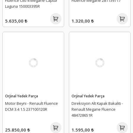
Fluence Clio 4 Megane Captur
Fluence Megane 281139717
Laguna 150003395R
5.635,00 ₺
1.320,00 ₺
Orjinal Yedek Parça
Orjinal Yedek Parça
Motor Beyni - Renault Fluence
Direksiyon Alt Kapak Bakaliti -
DCM 3.4 1.5 237100120R
Renault Megane Fluence
484728651R
25.850,00 ₺
1.595,00 ₺