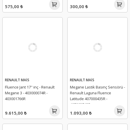
575,00 ₺
300,00 ₺
RENAULT MAİS
RENAULT MAİS
Fluence Jant 17'' inç - Renault
Megane Lastik Basınç Sensörü -
Megane 3 - 403000074R -
Renault Laguna Fluence
403001766R
Latitude 407000435R -
407003743R
9.615,00 ₺
1.093,00 ₺