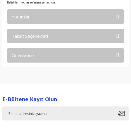
Belirtilen kodlar referans amaçlıdır.
Yorumlar
Taksit Seçenekleri
Bu ürüne ilk yorumu siz yapın!
Önerileriniz
Yorum Yaz
Bu ürünün fiyat bilgisi, resim, ürün açıklamalarında ve diğer
konularda yetersiz gördüğünüz noktaları öneri formunu
kullanarak tarafımıza iletebilirsiniz.
Görüş ve önerileriniz için teşekkür ederiz.
E-Bültene Kayıt Olun
Ürün resmi kalitesiz, bozuk veya görüntülenemiyor.
Ürün açıklamasında eksik bilgiler bulunuyor.
Ürün bilgilerinde hatalar bulunuyor.
Ürün fiyatı diğer sitelerden daha pahalı.