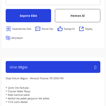
Sepete Ekle
Hemen Al
Yorum Yaz
Tavsiye Et
Paylaş
Karşılaştır
Ürün Bilgisi
Depo Dolum Boğazı - Renault Fluence 781200019R
* Çevre Oto Farkıyla ;
* Orjinal Yedek Parça
* Kredi kartına taksit
* Kaliteli oto yedek parçanın tek adresi
* 7/24 Canlı destek