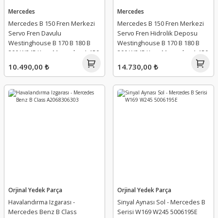
Mercedes
Mercedes
Mercedes B 150 Fren Merkezi
Mercedes B 150 Fren Merkezi
Servo Fren Davulu
Servo Fren Hidrolik Deposu
Westinghouse B 170 B 180 B
Westinghouse B 170 B 180 B
200 W245 Kasa Mercedes A 150
200 W245 Kasa Mercedes A 150
A 160 A 170 A 180 A 200 W169
A 160 A 170 A 180 A 200 W169
10.490,00 ₺
14.730,00 ₺
Kasa - A1694301130 -
Kasa - A1694301130 -
A1694300530 - A1694301830 - A
A1694300530 - A1694300230 - A
1694301130 - A 1694300530 - A
1694301130 - A 1694300530 - A
1694301830
1694300230
Orjinal Yedek Parça
Orjinal Yedek Parça
Havalandırma Izgarası -
Sinyal Aynası Sol - Mercedes B
Mercedes Benz B Class
Serisi W169 W245 5006195E