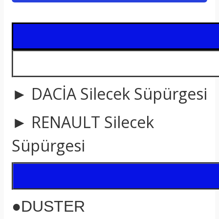
t
► DACİA Silecek Süpürgesi
► RENAULT Silecek
Süpürgesi
●
DUSTER