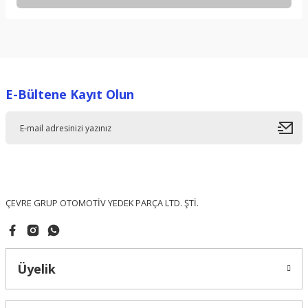
Bu ürünün fiyat bilgisi, resim, ürün açıklamalarında ve diğer
konularda yetersiz gördüğünüz noktaları öneri formunu
kullanarak tarafımıza iletebilirsiniz.
Görüş ve önerileriniz için teşekkür ederiz.
E-Bültene Kayıt Olun
Ürün resmi kalitesiz, bozuk veya görüntülenemiyor.
Ürün açıklamasında eksik bilgiler bulunuyor.
Ürün bilgilerinde hatalar bulunuyor.
Ürün fiyatı diğer sitelerden daha pahalı.
Bu ürüne benzer farklı alternatifler olmalı.
ÇEVRE GRUP OTOMOTİV YEDEK PARÇA LTD. ŞTİ.
Üyelik
Gönder