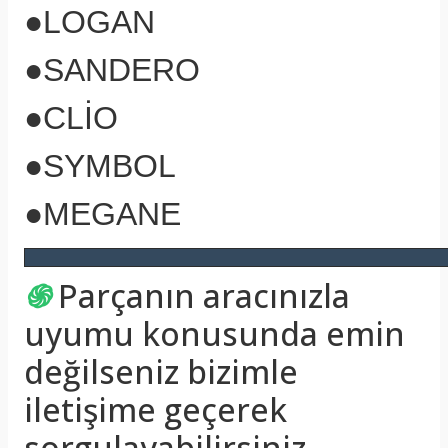
●
LOGAN
●
SANDERO
●
CLİO
●
SYMBOL
●
MEGANE
֍
Parçanın aracınızla
uyumu konusunda emin
değilseniz bizimle
iletişime geçerek
sorgulayabilirsiniz.