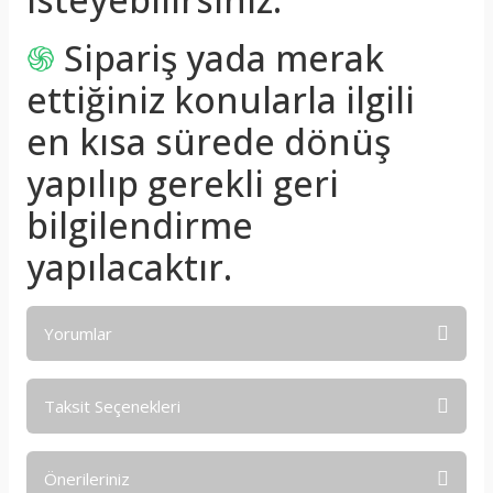
֍
Sipariş yada merak
ettiğiniz konularla ilgili
en kısa sürede dönüş
yapılıp gerekli geri
bilgilendirme
yapılacaktır.
Yorumlar
Taksit Seçenekleri
Bu ürüne ilk yorumu siz yapın!
Önerileriniz
Yorum Yaz