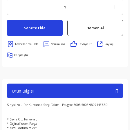
Sepete Ekle
Hemen Al
Yorum Yaz
Tavsiye Et
Paylaş
Karşılaştır
Ürün Bilgisi
Sinyal Kolu Far Kumanda Sargı Takım - Peugeot 3008 5008 98094487ZD
* Çevre Oto Farkıyla ;
* Orjinal Yedek Parça
* Kredi kartına taksit