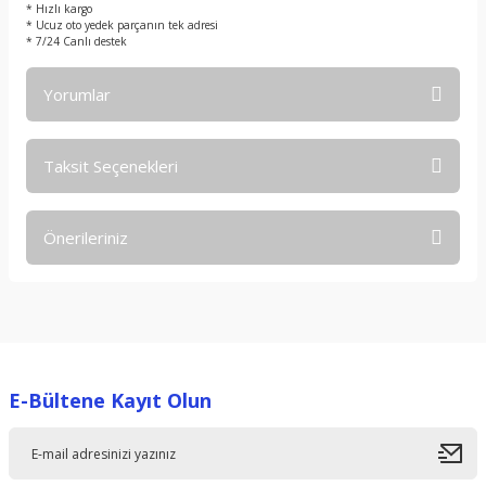
* Hızlı kargo
* Ucuz oto yedek parçanın tek adresi
* 7/24 Canlı destek
Yorumlar
Taksit Seçenekleri
Bu ürüne ilk yorumu siz yapın!
Önerileriniz
Yorum Yaz
Bu ürünün fiyat bilgisi, resim, ürün açıklamalarında ve diğer
konularda yetersiz gördüğünüz noktaları öneri formunu
kullanarak tarafımıza iletebilirsiniz.
Görüş ve önerileriniz için teşekkür ederiz.
E-Bültene Kayıt Olun
Ürün resmi kalitesiz, bozuk veya görüntülenemiyor.
Ürün açıklamasında eksik bilgiler bulunuyor.
Ürün bilgilerinde hatalar bulunuyor.