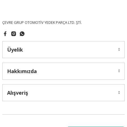
Ürün fiyatı diğer sitelerden daha pahalı.
Bu ürüne benzer farklı alternatifler olmalı.
ÇEVRE GRUP OTOMOTİV YEDEK PARÇA LTD. ŞTİ.
Üyelik
Gönder
Hakkımızda
Alışveriş