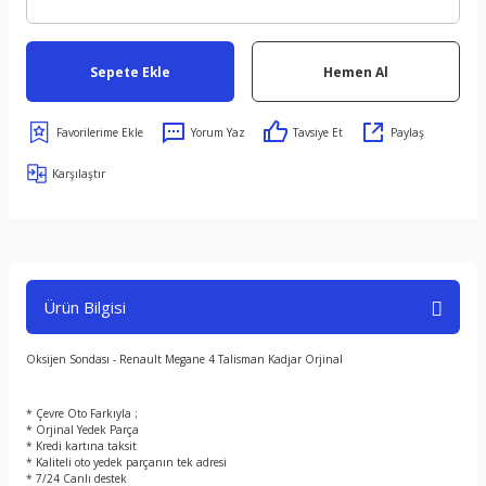
Sepete Ekle
Hemen Al
Yorum Yaz
Tavsiye Et
Paylaş
Karşılaştır
Ürün Bilgisi
Oksijen Sondası - Renault Megane 4 Talisman Kadjar Orjinal
* Çevre Oto Farkıyla ;
* Orjinal Yedek Parça
* Kredi kartına taksit
* Kaliteli oto yedek parçanın tek adresi
* 7/24 Canlı destek