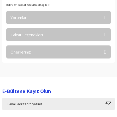
Belirtilen kodlar referans amaçlıdır.
Yorumlar
Taksit Seçenekleri
Bu ürüne ilk yorumu siz yapın!
Önerileriniz
Yorum Yaz
Bu ürünün fiyat bilgisi, resim, ürün açıklamalarında ve diğer
konularda yetersiz gördüğünüz noktaları öneri formunu
kullanarak tarafımıza iletebilirsiniz.
Görüş ve önerileriniz için teşekkür ederiz.
E-Bültene Kayıt Olun
Ürün resmi kalitesiz, bozuk veya görüntülenemiyor.
Ürün açıklamasında eksik bilgiler bulunuyor.
Ürün bilgilerinde hatalar bulunuyor.
Ürün fiyatı diğer sitelerden daha pahalı.