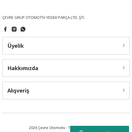
Bu ürüne benzer farklı alternatifler olmalı.
ÇEVRE GRUP OTOMOTİV YEDEK PARÇA LTD. ŞTİ.
Üyelik
Gönder
Hakkımızda
Alışveriş
2026 Çevre Otomotiv - Tüm Hakları Saklıdır.