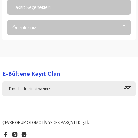
Taksit Seçenekleri
Bu ürüne ilk yorumu siz yapın!
Önerileriniz
Yorum Yaz
Bu ürünün fiyat bilgisi, resim, ürün açıklamalarında ve diğer
konularda yetersiz gördüğünüz noktaları öneri formunu
kullanarak tarafımıza iletebilirsiniz.
Görüş ve önerileriniz için teşekkür ederiz.
E-Bültene Kayıt Olun
Ürün resmi kalitesiz, bozuk veya görüntülenemiyor.
Ürün açıklamasında eksik bilgiler bulunuyor.
Ürün bilgilerinde hatalar bulunuyor.
Ürün fiyatı diğer sitelerden daha pahalı.
Bu ürüne benzer farklı alternatifler olmalı.
ÇEVRE GRUP OTOMOTİV YEDEK PARÇA LTD. ŞTİ.