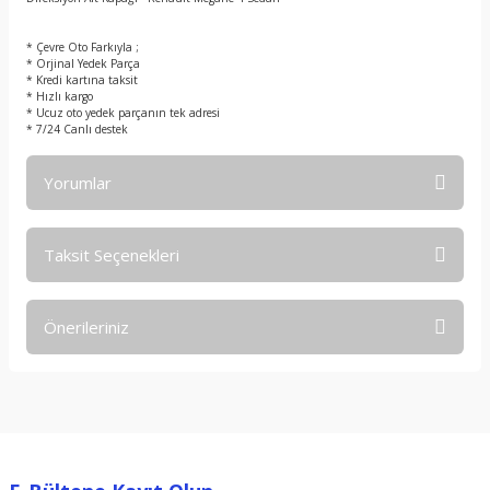
t
* Çevre Oto Farkıyla ;
* Orjinal Yedek Parça
* Kredi kartına taksit
* Hızlı kargo
* Ucuz oto yedek parçanın tek adresi
* 7/24 Canlı destek
Yorumlar
Taksit Seçenekleri
Bu ürüne ilk yorumu siz yapın!
Önerileriniz
Yorum Yaz
Bu ürünün fiyat bilgisi, resim, ürün açıklamalarında ve diğer
konularda yetersiz gördüğünüz noktaları öneri formunu
kullanarak tarafımıza iletebilirsiniz.
Görüş ve önerileriniz için teşekkür ederiz.