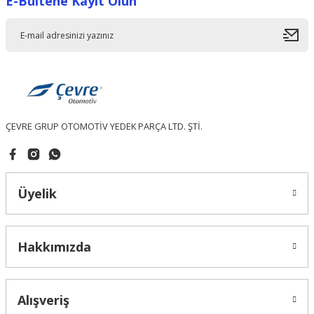
E-Bültene Kayıt Olun
Ürün resmi kalitesiz, bozuk veya görüntülenemiyor.
Ürün açıklamasında eksik bilgiler bulunuyor.
Ürün bilgilerinde hatalar bulunuyor.
Ürün fiyatı diğer sitelerden daha pahalı.
Bu ürüne benzer farklı alternatifler olmalı.
ÇEVRE GRUP OTOMOTİV YEDEK PARÇA LTD. ŞTİ.
Gönder
Üyelik
Hakkımızda
Alışveriş