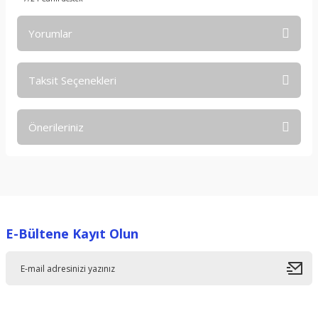
Yorumlar
Taksit Seçenekleri
Bu ürüne ilk yorumu siz yapın!
Önerileriniz
Yorum Yaz
Bu ürünün fiyat bilgisi, resim, ürün açıklamalarında ve diğer
konularda yetersiz gördüğünüz noktaları öneri formunu
kullanarak tarafımıza iletebilirsiniz.
Görüş ve önerileriniz için teşekkür ederiz.
E-Bültene Kayıt Olun
Ürün resmi kalitesiz, bozuk veya görüntülenemiyor.
Ürün açıklamasında eksik bilgiler bulunuyor.
Ürün bilgilerinde hatalar bulunuyor.
Ürün fiyatı diğer sitelerden daha pahalı.