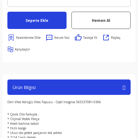
Sepete Ekle
Hemen Al
Yorum Yaz
Tavsiye Et
Paylaş
Karşılaştır
Ürün Bilgisi
Deri Vites Körüğü Vites Topuzu - Opel İnsignia 565537081-0366
* Çevre Oto Farkıyla ;
* Orjinal Yedek Parça
* Kredi kartına taksit
* Hızlı kargo
* Ucuz oto yedek parçanın tek adresi
* 7/24 Canlı destek