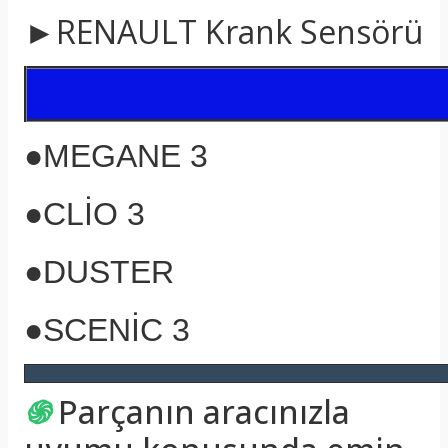
►RENAULT Krank Sensörü
●MEGANE 3
●CLİO 3
●DUSTER
●SCENİC 3
֍
Parçanın aracınızla