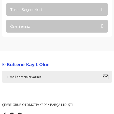
Taksit Seçenekleri
Bu ürüne ilk yorumu siz yapın!
Önerileriniz
Yorum Yaz
Bu ürünün fiyat bilgisi, resim, ürün açıklamalarında ve diğer
konularda yetersiz gördüğünüz noktaları öneri formunu
kullanarak tarafımıza iletebilirsiniz.
Görüş ve önerileriniz için teşekkür ederiz.
E-Bültene Kayıt Olun
Ürün resmi kalitesiz, bozuk veya görüntülenemiyor.
Ürün açıklamasında eksik bilgiler bulunuyor.
Ürün bilgilerinde hatalar bulunuyor.
Ürün fiyatı diğer sitelerden daha pahalı.
Bu ürüne benzer farklı alternatifler olmalı.
ÇEVRE GRUP OTOMOTİV YEDEK PARÇA LTD. ŞTİ.