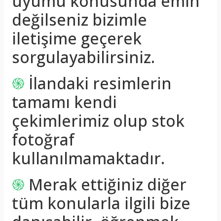
uyumu konusunda emin
değilseniz bizimle
iletişime geçerek
sorgulayabilirsiniz.
֍
İlandaki resimlerin
tamamı kendi
çekimlerimiz olup stok
fotoğraf
kullanılmamaktadır.
֍
Merak ettiğiniz diğer
tüm konularla ilgili bize