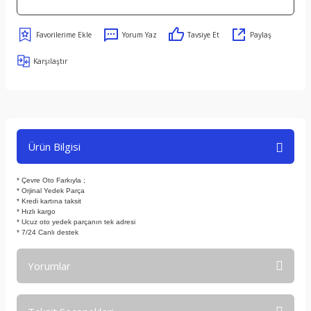
Yorum Yaz
Tavsiye Et
Paylaş
Karşılaştır
Ürün Bilgisi
* Çevre Oto Farkıyla ;
* Orjinal Yedek Parça
* Kredi kartına taksit
* Hızlı kargo
* Ucuz oto yedek parçanın tek adresi
* 7/24 Canlı destek
Yorumlar