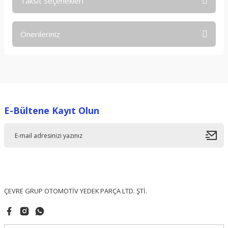
Taksit Seçenekleri
Bu ürüne ilk yorumu siz yapın!
Önerileriniz
Yorum Yaz
Bu ürünün fiyat bilgisi, resim, ürün açıklamalarında ve diğer
konularda yetersiz gördüğünüz noktaları öneri formunu
kullanarak tarafımıza iletebilirsiniz.
Görüş ve önerileriniz için teşekkür ederiz.
E-Bültene Kayıt Olun
Ürün resmi kalitesiz, bozuk veya görüntülenemiyor.
Ürün açıklamasında eksik bilgiler bulunuyor.
Ürün bilgilerinde hatalar bulunuyor.
Ürün fiyatı diğer sitelerden daha pahalı.
Bu ürüne benzer farklı alternatifler olmalı.
ÇEVRE GRUP OTOMOTİV YEDEK PARÇA LTD. ŞTİ.