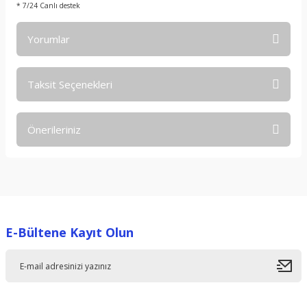
* 7/24 Canlı destek
Yorumlar
Taksit Seçenekleri
Bu ürüne ilk yorumu siz yapın!
Önerileriniz
Yorum Yaz
Bu ürünün fiyat bilgisi, resim, ürün açıklamalarında ve diğer
konularda yetersiz gördüğünüz noktaları öneri formunu
kullanarak tarafımıza iletebilirsiniz.
Görüş ve önerileriniz için teşekkür ederiz.
E-Bültene Kayıt Olun
Ürün resmi kalitesiz, bozuk veya görüntülenemiyor.
Ürün açıklamasında eksik bilgiler bulunuyor.
Ürün bilgilerinde hatalar bulunuyor.
Ürün fiyatı diğer sitelerden daha pahalı.