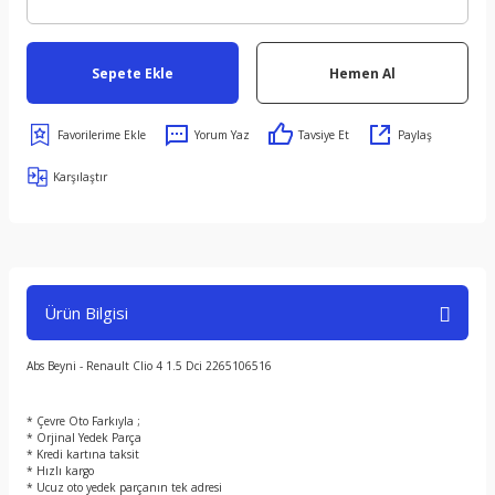
Sepete Ekle
Hemen Al
Yorum Yaz
Tavsiye Et
Paylaş
Karşılaştır
Ürün Bilgisi
Abs Beyni - Renault Clio 4 1.5 Dci 2265106516
* Çevre Oto Farkıyla ;
* Orjinal Yedek Parça
* Kredi kartına taksit
* Hızlı kargo
* Ucuz oto yedek parçanın tek adresi