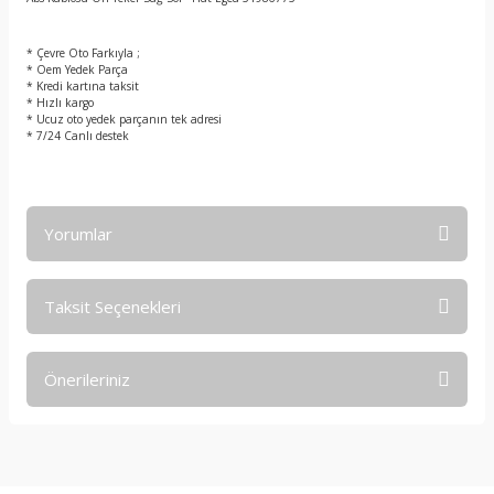
t
* Çevre Oto Farkıyla ;
* Oem Yedek Parça
* Kredi kartına taksit
* Hızlı kargo
* Ucuz oto yedek parçanın tek adresi
* 7/24 Canlı destek
Yorumlar
Taksit Seçenekleri
Bu ürüne ilk yorumu siz yapın!
Önerileriniz
Yorum Yaz
Bu ürünün fiyat bilgisi, resim, ürün açıklamalarında ve diğer
konularda yetersiz gördüğünüz noktaları öneri formunu
kullanarak tarafımıza iletebilirsiniz.