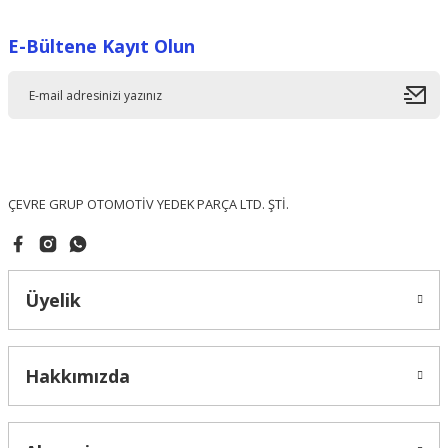
Görüş ve önerileriniz için teşekkür ederiz.
E-Bültene Kayıt Olun
Ürün resmi kalitesiz, bozuk veya görüntülenemiyor.
Ürün açıklamasında eksik bilgiler bulunuyor.
Ürün bilgilerinde hatalar bulunuyor.
Ürün fiyatı diğer sitelerden daha pahalı.
Bu ürüne benzer farklı alternatifler olmalı.
ÇEVRE GRUP OTOMOTİV YEDEK PARÇA LTD. ŞTİ.
Üyelik
Gönder
Hakkımızda