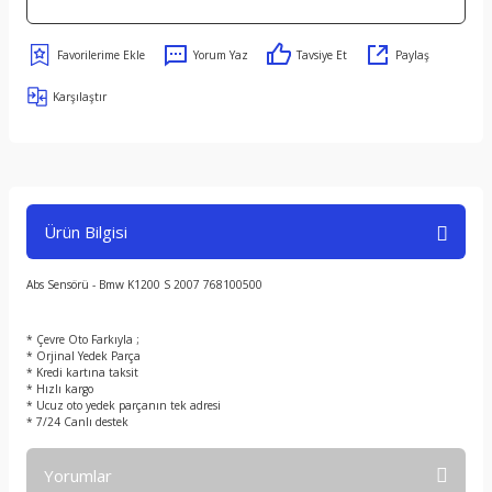
Yorum Yaz
Tavsiye Et
Paylaş
Karşılaştır
Ürün Bilgisi
Abs Sensörü - Bmw K1200 S 2007 768100500
* Çevre Oto Farkıyla ;
* Orjinal Yedek Parça
* Kredi kartına taksit
* Hızlı kargo
* Ucuz oto yedek parçanın tek adresi
* 7/24 Canlı destek
Yorumlar