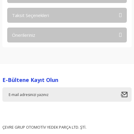
Taksit Seçenekleri
Bu ürüne ilk yorumu siz yapın!
Önerileriniz
Yorum Yaz
Bu ürünün fiyat bilgisi, resim, ürün açıklamalarında ve diğer
konularda yetersiz gördüğünüz noktaları öneri formunu
kullanarak tarafımıza iletebilirsiniz.
Görüş ve önerileriniz için teşekkür ederiz.
E-Bültene Kayıt Olun
Ürün resmi kalitesiz, bozuk veya görüntülenemiyor.
Ürün açıklamasında eksik bilgiler bulunuyor.
Ürün bilgilerinde hatalar bulunuyor.
Ürün fiyatı diğer sitelerden daha pahalı.
Bu ürüne benzer farklı alternatifler olmalı.
ÇEVRE GRUP OTOMOTİV YEDEK PARÇA LTD. ŞTİ.