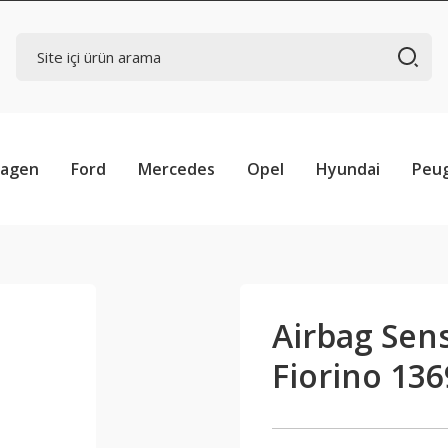
wagen
Ford
Mercedes
Opel
Hyundai
Peu
Airbag Sens
Fiorino 13