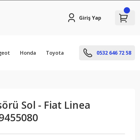
Giriş Yap
geot
Honda
Toyota
0532 646 72 58
örü Sol - Fiat Linea
69455080