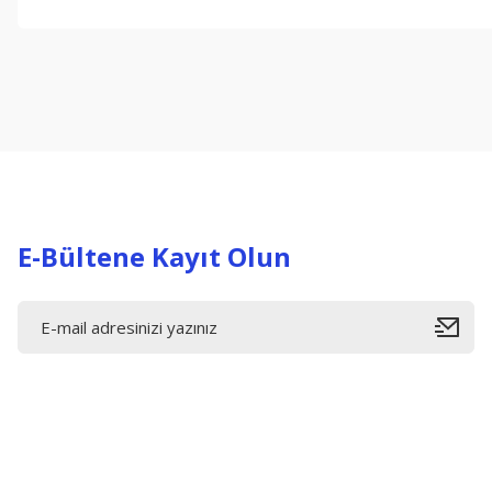
Bu ürünün fiyat bilgisi, resim, ürün açıklamalarında ve diğer konul
Görüş ve önerileriniz için teşekkür ederiz.
Ürün resmi kalitesiz, bozuk veya görüntülenemiyor.
Ürün açıklamasında eksik bilgiler bulunuyor.
Ürün bilgilerinde hatalar bulunuyor.
Ürün fiyatı diğer sitelerden daha pahalı.
Bu ürüne benzer farklı alternatifler olmalı.
E-Bültene Kayıt Olun