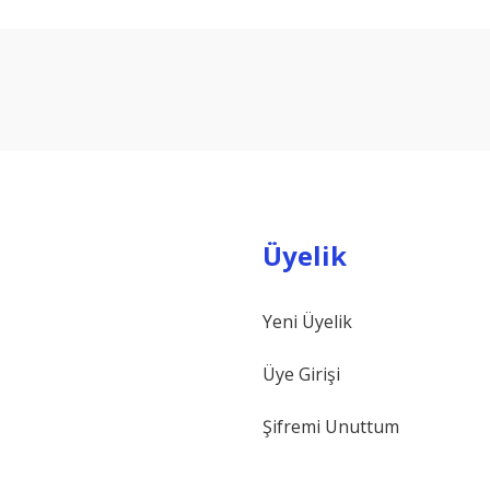
arda yetersiz gördüğünüz noktaları öneri formunu kullanarak tarafımıza ilet
Bu ürüne ilk yorumu siz yapın!
Yorum Yaz
Üyelik
Yeni Üyelik
Gönder
Üye Girişi
Şifremi Unuttum