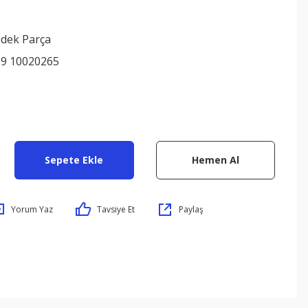
edek Parça
9 10020265
Sepete Ekle
Hemen Al
Yorum Yaz
Tavsiye Et
Paylaş