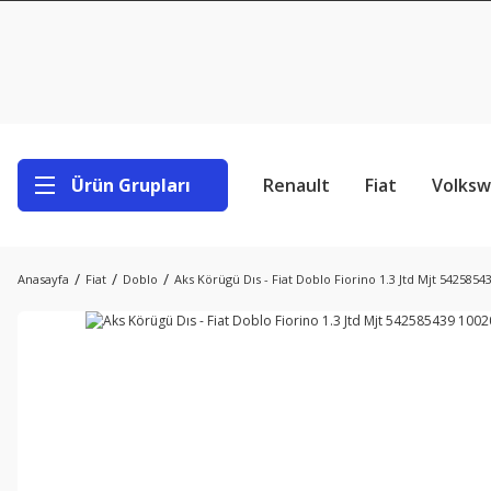
Ürün Grupları
Renault
Fiat
Volks
Anasayfa
Fiat
Doblo
Aks Körügü Dıs - Fiat Doblo Fiorino 1.3 Jtd Mjt 5425854