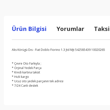
Ürün Bilgisi
Yorumlar
Taksi
Aks Körügü Dıs - Fiat Doblo Fiorino 1.3 Jtd Mjt 542585439 10020265
* Çevre Oto Farkıyla ;
* Orjinal Yedek Parça
* Kredi kartına taksit
* Hızlı kargo
* Ucuz oto yedek parçanın tek adresi
* 7/24 Canlı destek
Bu ürünün fiyat bilgisi, resim, ürün açıklamalarında ve diğer konul
Görüş ve önerileriniz için teşekkür ederiz.