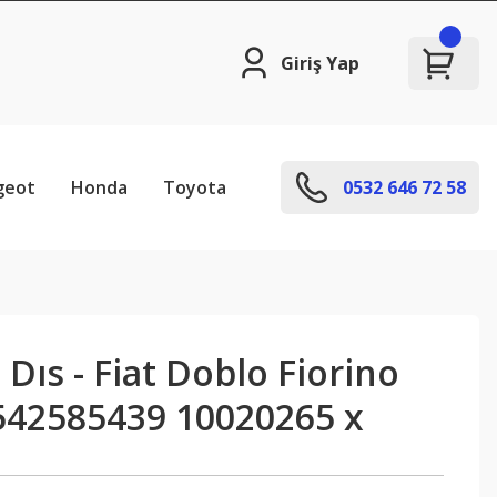
Giriş Yap
geot
Honda
Toyota
0532 646 72 58
Dıs - Fiat Doblo Fiorino
 542585439 10020265 x