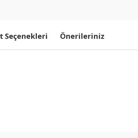
t Seçenekleri
Önerileriniz
arda yetersiz gördüğünüz noktaları öneri formunu kullanarak tarafımıza ilet
Bu ürüne ilk yorumu siz yapın!