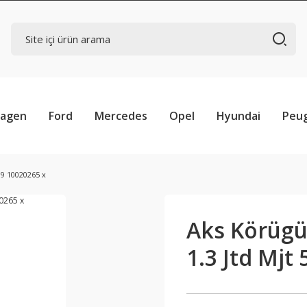
wagen
Ford
Mercedes
Opel
Hyundai
Peu
39 10020265 x
Aks Körügü 
1.3 Jtd Mjt