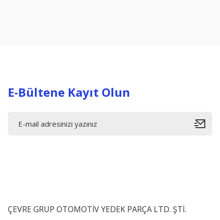
Ürün resmi kalitesiz, bozuk veya görüntülenemiyor.
Ürün açıklamasında eksik bilgiler bulunuyor.
Ürün bilgilerinde hatalar bulunuyor.
Ürün fiyatı diğer sitelerden daha pahalı.
Bu ürüne benzer farklı alternatifler olmalı.
E-Bültene Kayıt Olun
ÇEVRE GRUP OTOMOTİV YEDEK PARÇA LTD. ŞTİ.