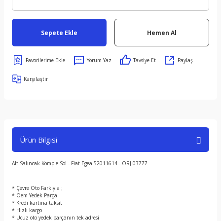
Sepete Ekle
Hemen Al
Yorum Yaz
Tavsiye Et
Paylaş
Karşılaştır
Ürün Bilgisi
Alt Salıncak Komple Sol - Fiat Egea 52011614 - ORJ 03777
* Çevre Oto Farkıyla ;
* Oem Yedek Parça
* Kredi kartına taksit
* Hızlı kargo
* Ucuz oto yedek parçanın tek adresi