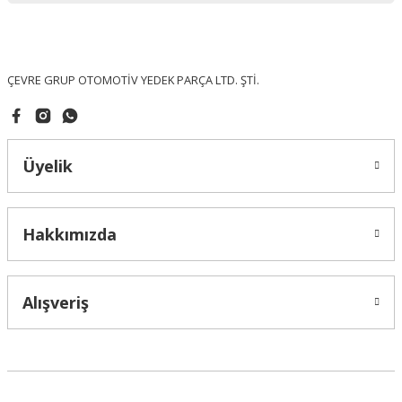
Ürün fiyatı diğer sitelerden daha pahalı.
Bu ürüne benzer farklı alternatifler olmalı.
ÇEVRE GRUP OTOMOTİV YEDEK PARÇA LTD. ŞTİ.
Üyelik
Gönder
Hakkımızda
Alışveriş