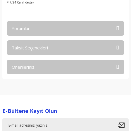
* 7/24 Canlı destek
Yorumlar
Taksit Seçenekleri
Bu ürüne ilk yorumu siz yapın!
Önerileriniz
Yorum Yaz
Bu ürünün fiyat bilgisi, resim, ürün açıklamalarında ve diğer
konularda yetersiz gördüğünüz noktaları öneri formunu
kullanarak tarafımıza iletebilirsiniz.
Görüş ve önerileriniz için teşekkür ederiz.
E-Bültene Kayıt Olun
Ürün resmi kalitesiz, bozuk veya görüntülenemiyor.
Ürün açıklamasında eksik bilgiler bulunuyor.
Ürün bilgilerinde hatalar bulunuyor.