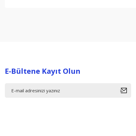
Bu ürünün fiyat bilgisi, resim, ürün açıklamalarında ve diğer konul
Görüş ve önerileriniz için teşekkür ederiz.
Ürün resmi kalitesiz, bozuk veya görüntülenemiyor.
Ürün açıklamasında eksik bilgiler bulunuyor.
Ürün bilgilerinde hatalar bulunuyor.
Ürün fiyatı diğer sitelerden daha pahalı.
Bu ürüne benzer farklı alternatifler olmalı.
E-Bültene Kayıt Olun