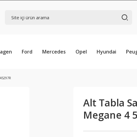
wagen
Ford
Mercedes
Opel
Hyundai
Peu
045297R
Alt Tabla S
Megane 4 