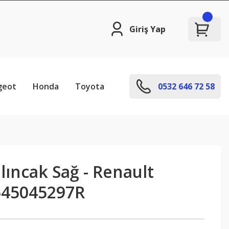
Giriş Yap
geot
Honda
Toyota
0532 646 72 58
alıncak Sağ - Renault
545045297R