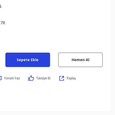
4
97R
Sepete Ekle
Hemen Al
Yorum Yaz
Tavsiye Et
Paylaş