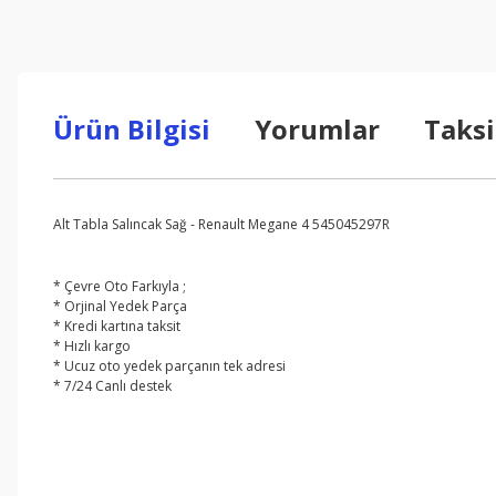
Ürün Bilgisi
Yorumlar
Taksi
Alt Tabla Salıncak Sağ - Renault Megane 4 545045297R
* Çevre Oto Farkıyla ;
* Orjinal Yedek Parça
* Kredi kartına taksit
* Hızlı kargo
* Ucuz oto yedek parçanın tek adresi
* 7/24 Canlı destek