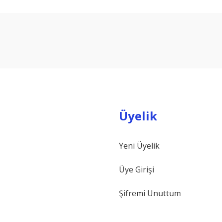
arda yetersiz gördüğünüz noktaları öneri formunu kullanarak tarafımıza ilet
Bu ürüne ilk yorumu siz yapın!
Yorum Yaz
Üyelik
Yeni Üyelik
Gönder
Üye Girişi
Şifremi Unuttum