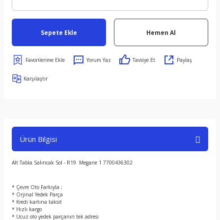
Sepete Ekle
Hemen Al
Yorum Yaz
Tavsiye Et
Paylaş
Karşılaştır
Ürün Bilgisi
Alt Tabla Salıncak Sol - R19 Megane 1 7700436302
* Çevre Oto Farkıyla ;
* Orjinal Yedek Parça
* Kredi kartına taksit
* Hızlı kargo
* Ucuz oto yedek parçanın tek adresi