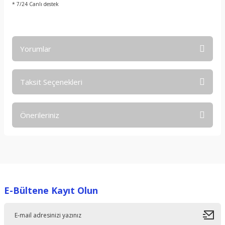
* 7/24 Canlı destek
Yorumlar
Taksit Seçenekleri
Bu ürüne ilk yorumu siz yapın!
Önerileriniz
Yorum Yaz
Bu ürünün fiyat bilgisi, resim, ürün açıklamalarında ve diğer
konularda yetersiz gördüğünüz noktaları öneri formunu
kullanarak tarafımıza iletebilirsiniz.
Görüş ve önerileriniz için teşekkür ederiz.
E-Bültene Kayıt Olun
Ürün resmi kalitesiz, bozuk veya görüntülenemiyor.
Ürün açıklamasında eksik bilgiler bulunuyor.
Ürün bilgilerinde hatalar bulunuyor.