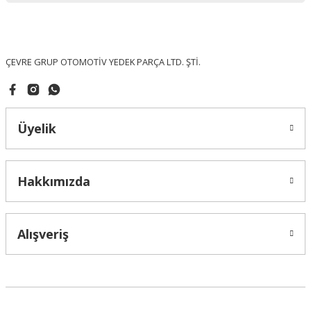
Ürün fiyatı diğer sitelerden daha pahalı.
Bu ürüne benzer farklı alternatifler olmalı.
ÇEVRE GRUP OTOMOTİV YEDEK PARÇA LTD. ŞTİ.
Üyelik
Gönder
Hakkımızda
Alışveriş