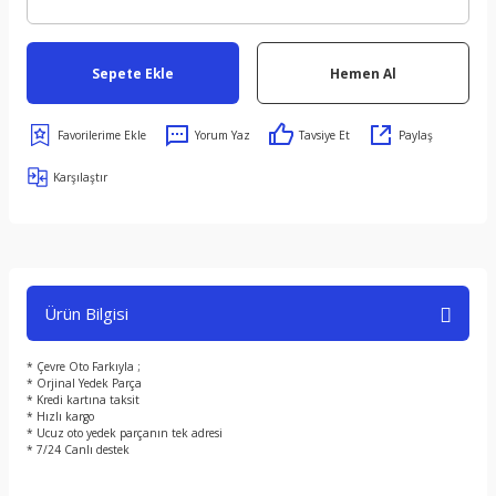
Sepete Ekle
Hemen Al
Yorum Yaz
Tavsiye Et
Paylaş
Karşılaştır
Ürün Bilgisi
* Çevre Oto Farkıyla ;
* Orjinal Yedek Parça
* Kredi kartına taksit
* Hızlı kargo
* Ucuz oto yedek parçanın tek adresi
* 7/24 Canlı destek