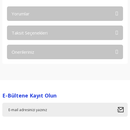
Yorumlar
Taksit Seçenekleri
Bu ürüne ilk yorumu siz yapın!
Önerileriniz
Yorum Yaz
Bu ürünün fiyat bilgisi, resim, ürün açıklamalarında ve diğer
konularda yetersiz gördüğünüz noktaları öneri formunu
kullanarak tarafımıza iletebilirsiniz.
Görüş ve önerileriniz için teşekkür ederiz.
E-Bültene Kayıt Olun
Ürün resmi kalitesiz, bozuk veya görüntülenemiyor.
Ürün açıklamasında eksik bilgiler bulunuyor.
Ürün bilgilerinde hatalar bulunuyor.
Ürün fiyatı diğer sitelerden daha pahalı.