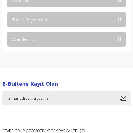
Yorumlar
Taksit Seçenekleri
Bu ürüne ilk yorumu siz yapın!
Önerileriniz
Yorum Yaz
Bu ürünün fiyat bilgisi, resim, ürün açıklamalarında ve diğer
konularda yetersiz gördüğünüz noktaları öneri formunu
kullanarak tarafımıza iletebilirsiniz.
Görüş ve önerileriniz için teşekkür ederiz.
E-Bültene Kayıt Olun
Ürün resmi kalitesiz, bozuk veya görüntülenemiyor.
Ürün açıklamasında eksik bilgiler bulunuyor.
Ürün bilgilerinde hatalar bulunuyor.
Ürün fiyatı diğer sitelerden daha pahalı.
Bu ürüne benzer farklı alternatifler olmalı.
ÇEVRE GRUP OTOMOTİV YEDEK PARÇA LTD. ŞTİ.