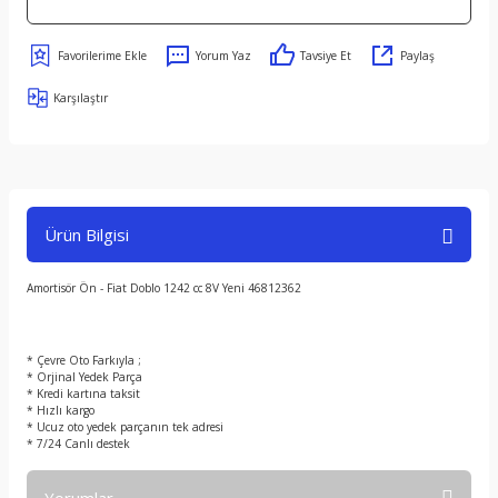
Yorum Yaz
Tavsiye Et
Paylaş
Karşılaştır
Ürün Bilgisi
Amortisör Ön - Fiat Doblo 1242 cc 8V Yeni 46812362
* Çevre Oto Farkıyla ;
* Orjinal Yedek Parça
* Kredi kartına taksit
* Hızlı kargo
* Ucuz oto yedek parçanın tek adresi
* 7/24 Canlı destek