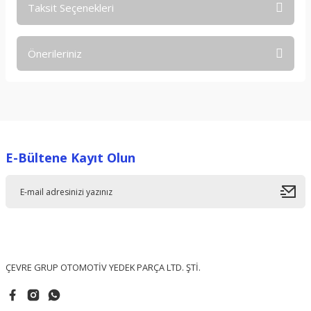
Taksit Seçenekleri
Bu ürüne ilk yorumu siz yapın!
Önerileriniz
Yorum Yaz
Bu ürünün fiyat bilgisi, resim, ürün açıklamalarında ve diğer
konularda yetersiz gördüğünüz noktaları öneri formunu
kullanarak tarafımıza iletebilirsiniz.
Görüş ve önerileriniz için teşekkür ederiz.
E-Bültene Kayıt Olun
Ürün resmi kalitesiz, bozuk veya görüntülenemiyor.
Ürün açıklamasında eksik bilgiler bulunuyor.
Ürün bilgilerinde hatalar bulunuyor.
Ürün fiyatı diğer sitelerden daha pahalı.
Bu ürüne benzer farklı alternatifler olmalı.
ÇEVRE GRUP OTOMOTİV YEDEK PARÇA LTD. ŞTİ.