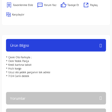
Yorum Yaz
Tavsiye Et
Paylaş
Karşılaştır
Ürün Bilgisi
* Çevre Oto Farkıyla ;
* Oem Yedek Parça
* Kredi kartına taksit
* Hızlı kargo
* Ucuz oto yedek parçanın tek adresi
* 7/24 Canlı destek
Yorumlar