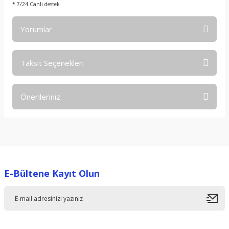
* 7/24 Canlı destek
Yorumlar
Taksit Seçenekleri
Bu ürüne ilk yorumu siz yapın!
Önerileriniz
Yorum Yaz
Bu ürünün fiyat bilgisi, resim, ürün açıklamalarında ve diğer
konularda yetersiz gördüğünüz noktaları öneri formunu
kullanarak tarafımıza iletebilirsiniz.
Görüş ve önerileriniz için teşekkür ederiz.
E-Bültene Kayıt Olun
Ürün resmi kalitesiz, bozuk veya görüntülenemiyor.
Ürün açıklamasında eksik bilgiler bulunuyor.
Ürün bilgilerinde hatalar bulunuyor.
Ürün fiyatı diğer sitelerden daha pahalı.