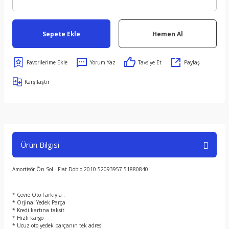
Sepete Ekle
Hemen Al
Yorum Yaz
Tavsiye Et
Paylaş
Karşılaştır
Ürün Bilgisi
Amortisör Ön Sol - Fiat Doblo 2010 52093957 51880840
* Çevre Oto Farkıyla ;
* Orjinal Yedek Parça
* Kredi kartına taksit
* Hızlı kargo
* Ucuz oto yedek parçanın tek adresi