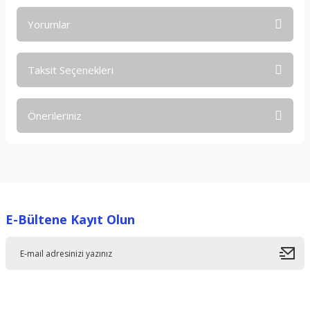
Yorumlar
Taksit Seçenekleri
Bu ürüne ilk yorumu siz yapın!
Önerileriniz
Yorum Yaz
Bu ürünün fiyat bilgisi, resim, ürün açıklamalarında ve diğer
konularda yetersiz gördüğünüz noktaları öneri formunu
kullanarak tarafımıza iletebilirsiniz.
Görüş ve önerileriniz için teşekkür ederiz.
E-Bültene Kayıt Olun
Ürün resmi kalitesiz, bozuk veya görüntülenemiyor.
Ürün açıklamasında eksik bilgiler bulunuyor.
Ürün bilgilerinde hatalar bulunuyor.
Ürün fiyatı diğer sitelerden daha pahalı.
Bu ürüne benzer farklı alternatifler olmalı.