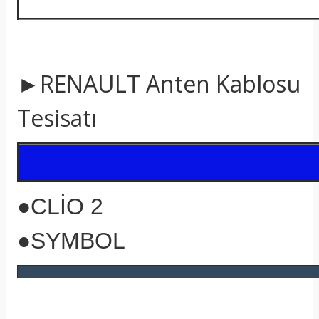
►RENAULT Anten Kablosu
Tesisatı
●CLİO 2
●SYMBOL