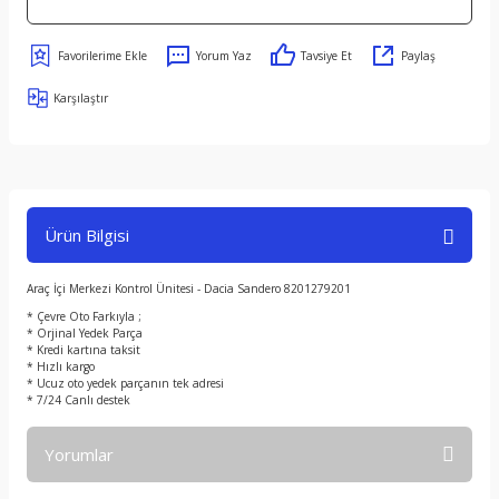
Yorum Yaz
Tavsiye Et
Paylaş
Karşılaştır
Ürün Bilgisi
Araç İçi Merkezi Kontrol Ünitesi - Dacia Sandero 8201279201
* Çevre Oto Farkıyla ;
* Orjinal Yedek Parça
* Kredi kartına taksit
* Hızlı kargo
* Ucuz oto yedek parçanın tek adresi
* 7/24 Canlı destek
Yorumlar