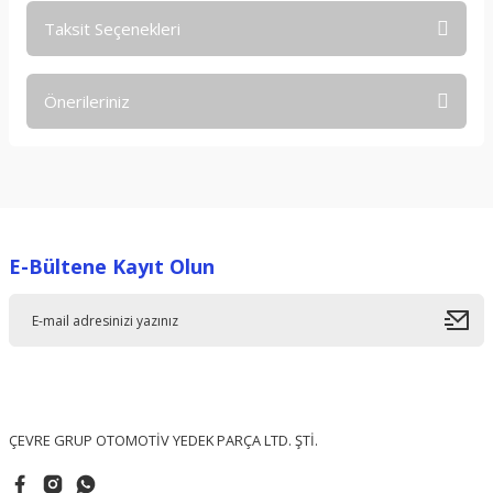
Taksit Seçenekleri
Bu ürüne ilk yorumu siz yapın!
Önerileriniz
Yorum Yaz
Bu ürünün fiyat bilgisi, resim, ürün açıklamalarında ve diğer
konularda yetersiz gördüğünüz noktaları öneri formunu
kullanarak tarafımıza iletebilirsiniz.
Görüş ve önerileriniz için teşekkür ederiz.
E-Bültene Kayıt Olun
Ürün resmi kalitesiz, bozuk veya görüntülenemiyor.
Ürün açıklamasında eksik bilgiler bulunuyor.
Ürün bilgilerinde hatalar bulunuyor.
Ürün fiyatı diğer sitelerden daha pahalı.
Bu ürüne benzer farklı alternatifler olmalı.
ÇEVRE GRUP OTOMOTİV YEDEK PARÇA LTD. ŞTİ.